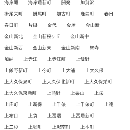
海岸通
海岸通新町
開発
加賀沢
掛尾栄町
掛尾町
加古町
鹿島町
春日
春日町
片掛
金代
金屋
金山新
金山新北
金山新桜ケ丘
金山新中
金山新西
金山新東
金山新南
蟹寺
加納
上赤江
上赤江町
上飯野
上飯野新町
上今町
上大浦
上大久保
上大久保泉町
上大久保北新町
上大久保栄町
上大久保東新町
上熊野
上栗山
上栄
上庄町
上新保
上千俵
上千俵町
上滝
上布目
上袋
上冨居
上冨居新町
上二杉
上堀町
上堀南町
上本町