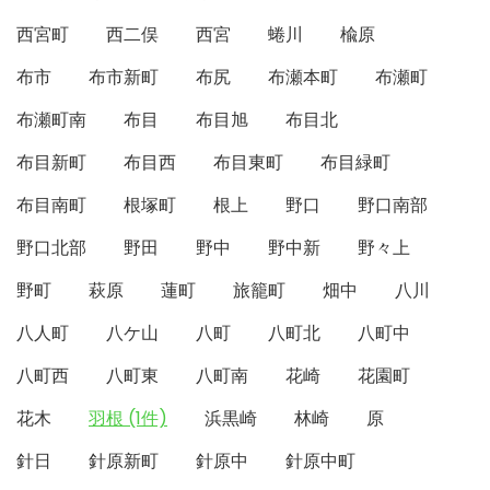
西宮町
西二俣
西宮
蜷川
楡原
布市
布市新町
布尻
布瀬本町
布瀬町
布瀬町南
布目
布目旭
布目北
布目新町
布目西
布目東町
布目緑町
布目南町
根塚町
根上
野口
野口南部
野口北部
野田
野中
野中新
野々上
野町
萩原
蓮町
旅籠町
畑中
八川
八人町
八ケ山
八町
八町北
八町中
八町西
八町東
八町南
花崎
花園町
花木
羽根 (1件)
浜黒崎
林崎
原
針日
針原新町
針原中
針原中町