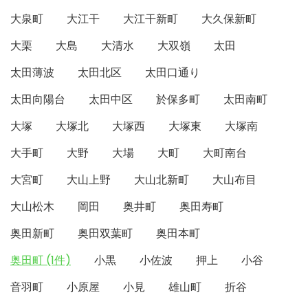
大泉町
大江干
大江干新町
大久保新町
大栗
大島
大清水
大双嶺
太田
太田薄波
太田北区
太田口通り
太田向陽台
太田中区
於保多町
太田南町
大塚
大塚北
大塚西
大塚東
大塚南
大手町
大野
大場
大町
大町南台
大宮町
大山上野
大山北新町
大山布目
大山松木
岡田
奥井町
奥田寿町
奥田新町
奥田双葉町
奥田本町
奥田町 (1件)
小黒
小佐波
押上
小谷
音羽町
小原屋
小見
雄山町
折谷