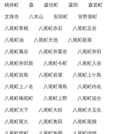
桃井町
森
森住町
森田
森若町
文珠寺
八木山
安田町
安野屋町
八尾町青根
八尾町赤石
八尾町足谷
八尾町油
八尾町天池
八尾町新屋
八尾町庵谷
八尾町井栗谷
八尾町井田
八尾町井田新
八尾町今町
八尾町入谷
八尾町岩島
八尾町岩屋
八尾町上ケ島
八尾町上ノ名
八尾町薄島
八尾町内名
八尾町梅苑町
八尾町上野
八尾町追分
八尾町大下
八尾町大杉
八尾町大玉生
八尾町尾久
八尾町奥田
八尾町尾畑
八尾町鏡町
八尾町角間
八尾町掛畑