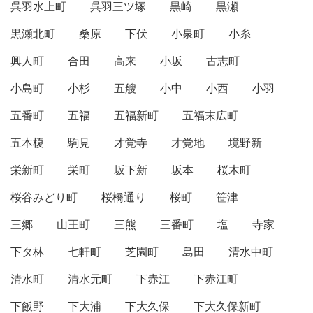
呉羽水上町
呉羽三ツ塚
黒崎
黒瀬
黒瀬北町
桑原
下伏
小泉町
小糸
興人町
合田
高来
小坂
古志町
小島町
小杉
五艘
小中
小西
小羽
五番町
五福
五福新町
五福末広町
五本榎
駒見
才覚寺
才覚地
境野新
栄新町
栄町
坂下新
坂本
桜木町
桜谷みどり町
桜橋通り
桜町
笹津
三郷
山王町
三熊
三番町
塩
寺家
下タ林
七軒町
芝園町
島田
清水中町
清水町
清水元町
下赤江
下赤江町
下飯野
下大浦
下大久保
下大久保新町