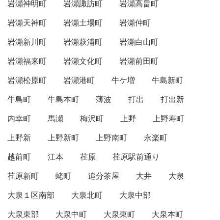
岩瀬神明町
岩瀬諏訪町
岩瀬高畠町
岩瀬天神町
岩瀬土場町
岩瀬仲町
岩瀬新川町
岩瀬萩浦町
岩瀬白山町
岩瀬福来町
岩瀬文化町
岩瀬前田町
岩瀬松原町
岩瀬港町
牛ケ増
牛島新町
牛島町
牛島本町
薄波
打出
打出新
内幸町
馬瀬
梅沢町
上野
上野寿町
上野新
上野新町
上野南町
永楽町
越前町
江本
荏原
荏原駅前通り
荏原新町
蛯町
追分茶屋
大井
大泉
大泉１区南部
大泉北町
大泉中部
大泉東部
大泉中町
大泉東町
大泉本町