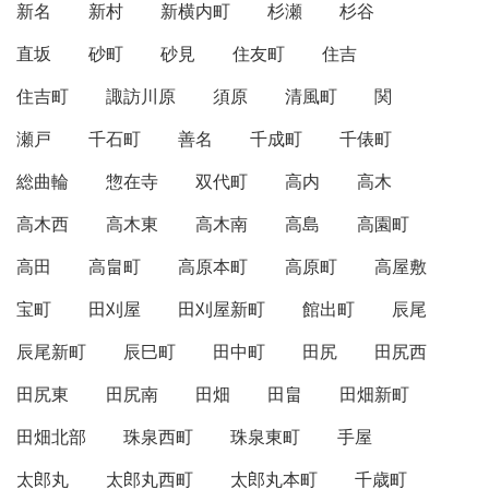
新名
新村
新横内町
杉瀬
杉谷
直坂
砂町
砂見
住友町
住吉
住吉町
諏訪川原
須原
清風町
関
瀬戸
千石町
善名
千成町
千俵町
総曲輪
惣在寺
双代町
高内
高木
高木西
高木東
高木南
高島
高園町
高田
高畠町
高原本町
高原町
高屋敷
宝町
田刈屋
田刈屋新町
館出町
辰尾
辰尾新町
辰巳町
田中町
田尻
田尻西
田尻東
田尻南
田畑
田畠
田畑新町
田畑北部
珠泉西町
珠泉東町
手屋
太郎丸
太郎丸西町
太郎丸本町
千歳町