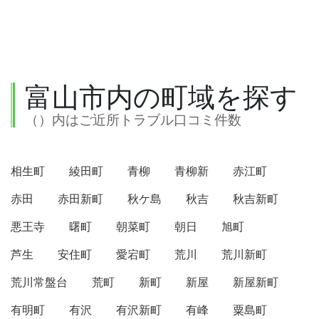
富山市内の町域を探す
（）内はご近所トラブル口コミ件数
相生町
綾田町
青柳
青柳新
赤江町
赤田
赤田新町
秋ケ島
秋吉
秋吉新町
悪王寺
曙町
朝菜町
朝日
旭町
芦生
安住町
愛宕町
荒川
荒川新町
荒川常盤台
荒町
新町
新屋
新屋新町
有明町
有沢
有沢新町
有峰
粟島町