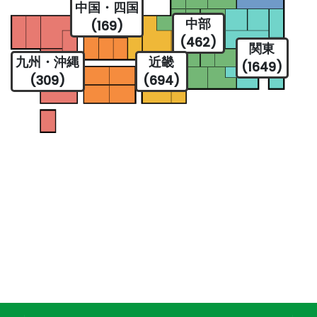
中国・四国
中部
(169)
(462)
関東
九州・沖縄
近畿
(1649)
(309)
(694)