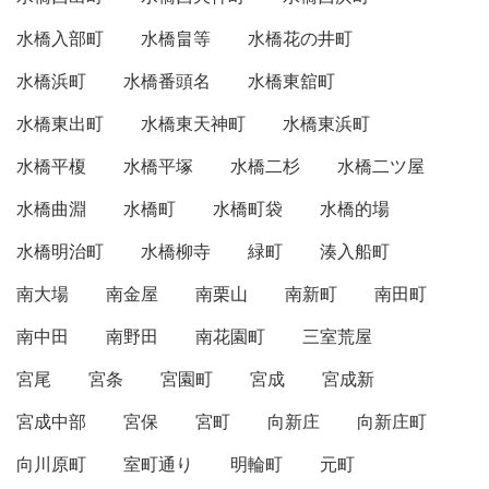
水橋入部町
水橋畠等
水橋花の井町
水橋浜町
水橋番頭名
水橋東舘町
水橋東出町
水橋東天神町
水橋東浜町
水橋平榎
水橋平塚
水橋二杉
水橋二ツ屋
水橋曲淵
水橋町
水橋町袋
水橋的場
水橋明治町
水橋柳寺
緑町
湊入船町
南大場
南金屋
南栗山
南新町
南田町
南中田
南野田
南花園町
三室荒屋
宮尾
宮条
宮園町
宮成
宮成新
宮成中部
宮保
宮町
向新庄
向新庄町
向川原町
室町通り
明輪町
元町