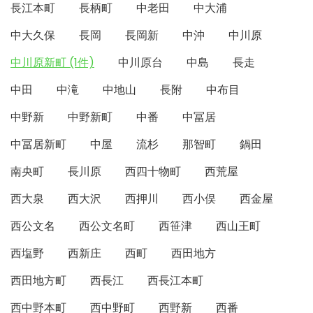
長江本町
長柄町
中老田
中大浦
中大久保
長岡
長岡新
中沖
中川原
中川原新町 (1件)
中川原台
中島
長走
中田
中滝
中地山
長附
中布目
中野新
中野新町
中番
中冨居
中冨居新町
中屋
流杉
那智町
鍋田
南央町
長川原
西四十物町
西荒屋
西大泉
西大沢
西押川
西小俣
西金屋
西公文名
西公文名町
西笹津
西山王町
西塩野
西新庄
西町
西田地方
西田地方町
西長江
西長江本町
西中野本町
西中野町
西野新
西番