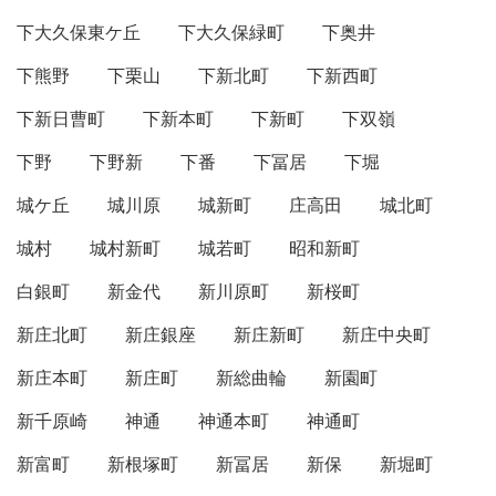
下大久保東ケ丘
下大久保緑町
下奥井
下熊野
下栗山
下新北町
下新西町
下新日曹町
下新本町
下新町
下双嶺
下野
下野新
下番
下冨居
下堀
城ケ丘
城川原
城新町
庄高田
城北町
城村
城村新町
城若町
昭和新町
白銀町
新金代
新川原町
新桜町
新庄北町
新庄銀座
新庄新町
新庄中央町
新庄本町
新庄町
新総曲輪
新園町
新千原崎
神通
神通本町
神通町
新富町
新根塚町
新冨居
新保
新堀町