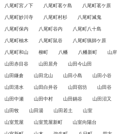
八尾町宮ノ下
八尾町茗ケ島
八尾町茗ケ原
八尾町妙川寺
八尾町村杉
八尾町滅鬼
八尾町保内
八尾町谷内
八尾町八十島
八尾町柚木
八尾町鼠谷
八尾町猟師ケ原
八尾町和山
柳町
八幡
八幡新町
山岸
山田赤目谷
山田居舟
山田今山田
山田鎌倉
山田北山
山田小島
山田小谷
山田清水
山田白井谷
山田宿坊
山田谷
山田中瀬
山田中村
山田鍋谷
山田沼又
山田牧
山田湯
山田若土
山室
山室荒屋
山室荒屋新町
山室向陽台
山室新町
山本
弥生町
八日町
四方