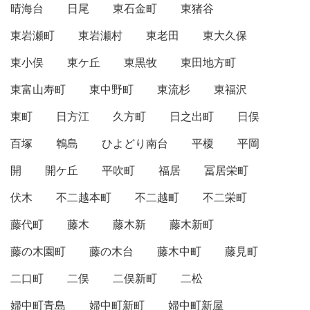
晴海台
日尾
東石金町
東猪谷
東岩瀬町
東岩瀬村
東老田
東大久保
東小俣
東ケ丘
東黒牧
東田地方町
東富山寿町
東中野町
東流杉
東福沢
東町
日方江
久方町
日之出町
日俣
百塚
鵯島
ひよどり南台
平榎
平岡
開
開ケ丘
平吹町
福居
冨居栄町
伏木
不二越本町
不二越町
不二栄町
藤代町
藤木
藤木新
藤木新町
藤の木園町
藤の木台
藤木中町
藤見町
二口町
二俣
二俣新町
二松
婦中町青島
婦中町新町
婦中町新屋