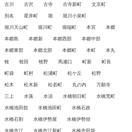
古川
古沢
古寺
古寺新町
文京町
別名
星井町
堀
堀川小泉町
堀川天山町
堀川町
堀端町
本宮
本郷
本郷島
本郷新
本郷西部
本郷中部
本郷東部
本郷北部
本郷町
本町
本丸
牧
牧田
牧野
馬瀬口
町新
町長
町袋
町村
松浦町
松ケ丘
松野
松木
松木新
松若町
丸の内
万願寺
三上
水落
水須
水橋朝日町
水橋荒町
水橋池田舘
水橋池田町
水橋石政
水橋石割
水橋伊勢屋
水橋伊勢領
水橋市江
水橋市江新町
水橋市田袋