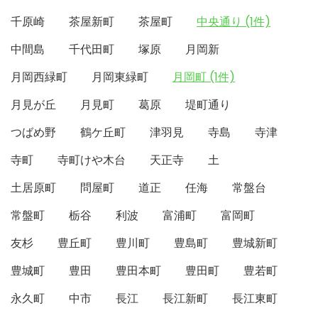
千原崎
茶屋新町
茶屋町
中央通り (1件)
中間島
千代田町
塚原
月岡新
月岡西緑町
月岡東緑町
月岡町 (1件)
月見が丘
月見町
葛原
堤町通り
つばめ野
鶴ケ丘町
津羽見
寺島
寺津
寺町
寺町けや木台
天正寺
土
土居原町
問屋町
道正
任海
常盤台
常盤町
栃谷
利波
富浦町
富岡町
友杉
豊丘町
豊川町
豊島町
豊城新町
豊城町
豊田
豊田本町
豊田町
豊若町
永久町
中市
長江
長江新町
長江東町