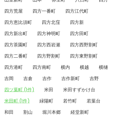
四方荒屋
四方一番町
四方江代町
四方恵比須町
四方北窪
四方新
四方新出町
四方神明町
四方田町
四方茶園町
四方西岩瀬
四方西野割町
四方二番町
四方野割町
四方東野割町
四方港町
四方南町
横内
横越
横樋
吉岡
吉倉
吉作
吉作新町
吉野
四ツ葉町 (1件)
米田
米田すずかけ台
米田町 (1件)
緑陽町
若竹町
若葉台
和田
割山
堀川本郷
経堂新町