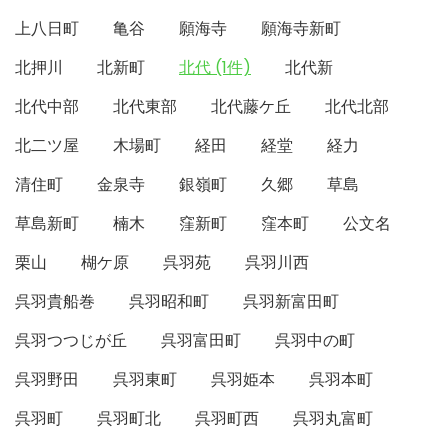
上八日町
亀谷
願海寺
願海寺新町
北押川
北新町
北代 (1件)
北代新
北代中部
北代東部
北代藤ケ丘
北代北部
北二ツ屋
木場町
経田
経堂
経力
清住町
金泉寺
銀嶺町
久郷
草島
草島新町
楠木
窪新町
窪本町
公文名
栗山
楜ケ原
呉羽苑
呉羽川西
呉羽貴船巻
呉羽昭和町
呉羽新富田町
呉羽つつじが丘
呉羽富田町
呉羽中の町
呉羽野田
呉羽東町
呉羽姫本
呉羽本町
呉羽町
呉羽町北
呉羽町西
呉羽丸富町