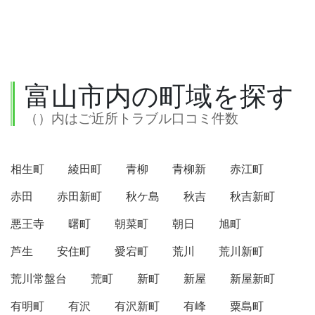
富山市内の町域を探す
（）内はご近所トラブル口コミ件数
相生町
綾田町
青柳
青柳新
赤江町
赤田
赤田新町
秋ケ島
秋吉
秋吉新町
悪王寺
曙町
朝菜町
朝日
旭町
芦生
安住町
愛宕町
荒川
荒川新町
荒川常盤台
荒町
新町
新屋
新屋新町
有明町
有沢
有沢新町
有峰
粟島町