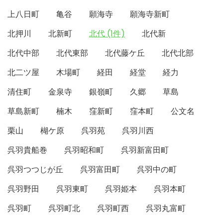
上八日町
亀谷
願海寺
願海寺新町
北押川
北新町
北代 (1件)
北代新
北代中部
北代東部
北代藤ケ丘
北代北部
北二ツ屋
木場町
経田
経堂
経力
清住町
金泉寺
銀嶺町
久郷
草島
草島新町
楠木
窪新町
窪本町
公文名
栗山
楜ケ原
呉羽苑
呉羽川西
呉羽貴船巻
呉羽昭和町
呉羽新富田町
呉羽つつじが丘
呉羽富田町
呉羽中の町
呉羽野田
呉羽東町
呉羽姫本
呉羽本町
呉羽町
呉羽町北
呉羽町西
呉羽丸富町