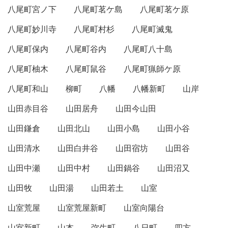
八尾町宮ノ下
八尾町茗ケ島
八尾町茗ケ原
八尾町妙川寺
八尾町村杉
八尾町滅鬼
八尾町保内
八尾町谷内
八尾町八十島
八尾町柚木
八尾町鼠谷
八尾町猟師ケ原
八尾町和山
柳町
八幡
八幡新町
山岸
山田赤目谷
山田居舟
山田今山田
山田鎌倉
山田北山
山田小島
山田小谷
山田清水
山田白井谷
山田宿坊
山田谷
山田中瀬
山田中村
山田鍋谷
山田沼又
山田牧
山田湯
山田若土
山室
山室荒屋
山室荒屋新町
山室向陽台
山室新町
山本
弥生町
八日町
四方