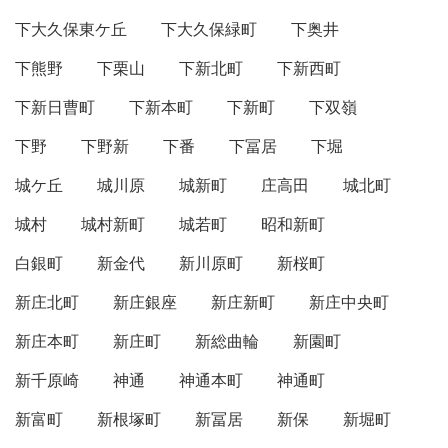
下大久保東ケ丘
下大久保緑町
下奥井
下熊野
下栗山
下新北町
下新西町
下新日曹町
下新本町
下新町
下双嶺
下野
下野新
下番
下冨居
下堀
城ケ丘
城川原
城新町
庄高田
城北町
城村
城村新町
城若町
昭和新町
白銀町
新金代
新川原町
新桜町
新庄北町
新庄銀座
新庄新町
新庄中央町
新庄本町
新庄町
新総曲輪
新園町
新千原崎
神通
神通本町
神通町
新富町
新根塚町
新冨居
新保
新堀町