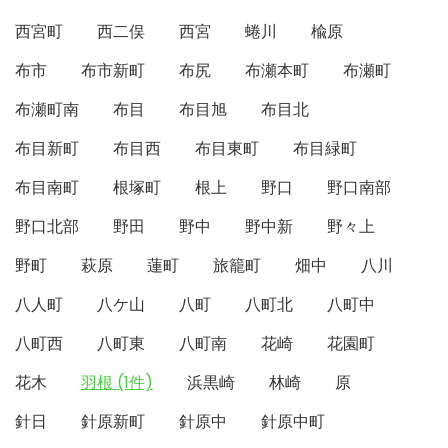
西宮町
西二俣
西宮
蜷川
楡原
布市
布市新町
布尻
布瀬本町
布瀬町
布瀬町南
布目
布目旭
布目北
布目新町
布目西
布目東町
布目緑町
布目南町
根塚町
根上
野口
野口南部
野口北部
野田
野中
野中新
野々上
野町
萩原
蓮町
旅籠町
畑中
八川
八人町
八ケ山
八町
八町北
八町中
八町西
八町東
八町南
花崎
花園町
花木
羽根 (1件)
浜黒崎
林崎
原
針日
針原新町
針原中
針原中町