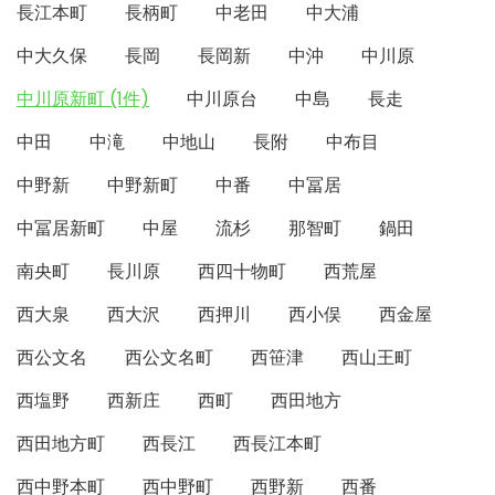
長江本町
長柄町
中老田
中大浦
中大久保
長岡
長岡新
中沖
中川原
中川原新町 (1件)
中川原台
中島
長走
中田
中滝
中地山
長附
中布目
中野新
中野新町
中番
中冨居
中冨居新町
中屋
流杉
那智町
鍋田
南央町
長川原
西四十物町
西荒屋
西大泉
西大沢
西押川
西小俣
西金屋
西公文名
西公文名町
西笹津
西山王町
西塩野
西新庄
西町
西田地方
西田地方町
西長江
西長江本町
西中野本町
西中野町
西野新
西番