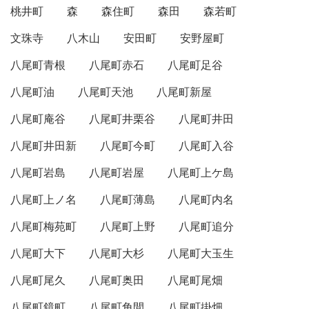
桃井町
森
森住町
森田
森若町
文珠寺
八木山
安田町
安野屋町
八尾町青根
八尾町赤石
八尾町足谷
八尾町油
八尾町天池
八尾町新屋
八尾町庵谷
八尾町井栗谷
八尾町井田
八尾町井田新
八尾町今町
八尾町入谷
八尾町岩島
八尾町岩屋
八尾町上ケ島
八尾町上ノ名
八尾町薄島
八尾町内名
八尾町梅苑町
八尾町上野
八尾町追分
八尾町大下
八尾町大杉
八尾町大玉生
八尾町尾久
八尾町奥田
八尾町尾畑
八尾町鏡町
八尾町角間
八尾町掛畑