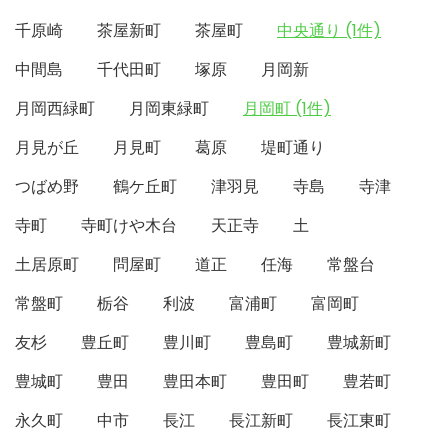
千原崎
茶屋新町
茶屋町
中央通り (1件)
中間島
千代田町
塚原
月岡新
月岡西緑町
月岡東緑町
月岡町 (1件)
月見が丘
月見町
葛原
堤町通り
つばめ野
鶴ケ丘町
津羽見
寺島
寺津
寺町
寺町けや木台
天正寺
土
土居原町
問屋町
道正
任海
常盤台
常盤町
栃谷
利波
富浦町
富岡町
友杉
豊丘町
豊川町
豊島町
豊城新町
豊城町
豊田
豊田本町
豊田町
豊若町
永久町
中市
長江
長江新町
長江東町