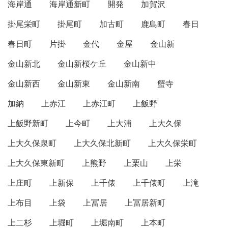
海岸通
海岸通新町
開発
加賀沢
掛尾栄町
掛尾町
加古町
鹿島町
春日
春日町
片掛
金代
金屋
金山新
金山新北
金山新桜ケ丘
金山新中
金山新西
金山新東
金山新南
蟹寺
加納
上赤江
上赤江町
上飯野
上飯野新町
上今町
上大浦
上大久保
上大久保泉町
上大久保北新町
上大久保栄町
上大久保東新町
上熊野
上栗山
上栄
上庄町
上新保
上千俵
上千俵町
上滝
上布目
上袋
上冨居
上冨居新町
上二杉
上堀町
上堀南町
上本町