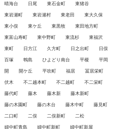
晴海台
日尾
東石金町
東猪谷
東岩瀬町
東岩瀬村
東老田
東大久保
東小俣
東ケ丘
東黒牧
東田地方町
東富山寿町
東中野町
東流杉
東福沢
東町
日方江
久方町
日之出町
日俣
百塚
鵯島
ひよどり南台
平榎
平岡
開
開ケ丘
平吹町
福居
冨居栄町
伏木
不二越本町
不二越町
不二栄町
藤代町
藤木
藤木新
藤木新町
藤の木園町
藤の木台
藤木中町
藤見町
二口町
二俣
二俣新町
二松
婦中町青島
婦中町新町
婦中町新屋