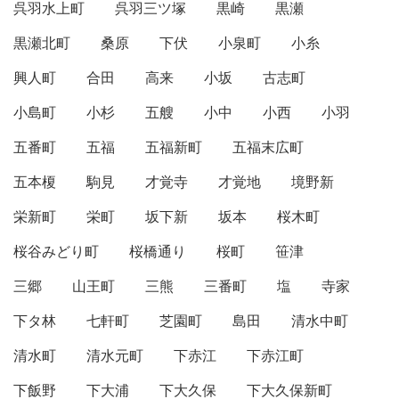
呉羽水上町
呉羽三ツ塚
黒崎
黒瀬
黒瀬北町
桑原
下伏
小泉町
小糸
興人町
合田
高来
小坂
古志町
小島町
小杉
五艘
小中
小西
小羽
五番町
五福
五福新町
五福末広町
五本榎
駒見
才覚寺
才覚地
境野新
栄新町
栄町
坂下新
坂本
桜木町
桜谷みどり町
桜橋通り
桜町
笹津
三郷
山王町
三熊
三番町
塩
寺家
下タ林
七軒町
芝園町
島田
清水中町
清水町
清水元町
下赤江
下赤江町
下飯野
下大浦
下大久保
下大久保新町