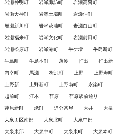
岩瀬神明町
岩瀬諏訪町
岩瀬高畠町
岩瀬天神町
岩瀬土場町
岩瀬仲町
岩瀬新川町
岩瀬萩浦町
岩瀬白山町
岩瀬福来町
岩瀬文化町
岩瀬前田町
岩瀬松原町
岩瀬港町
牛ケ増
牛島新町
牛島町
牛島本町
薄波
打出
打出新
内幸町
馬瀬
梅沢町
上野
上野寿町
上野新
上野新町
上野南町
永楽町
越前町
江本
荏原
荏原駅前通り
荏原新町
蛯町
追分茶屋
大井
大泉
大泉１区南部
大泉北町
大泉中部
大泉東部
大泉中町
大泉東町
大泉本町