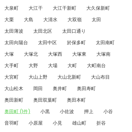
大泉町
大江干
大江干新町
大久保新町
大栗
大島
大清水
大双嶺
太田
太田薄波
太田北区
太田口通り
太田向陽台
太田中区
於保多町
太田南町
大塚
大塚北
大塚西
大塚東
大塚南
大手町
大野
大場
大町
大町南台
大宮町
大山上野
大山北新町
大山布目
大山松木
岡田
奥井町
奥田寿町
奥田新町
奥田双葉町
奥田本町
奥田町 (1件)
小黒
小佐波
押上
小谷
音羽町
小原屋
小見
雄山町
折谷