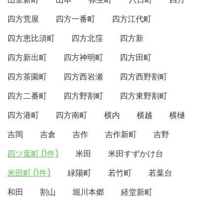
四方荒屋
四方一番町
四方江代町
四方恵比須町
四方北窪
四方新
四方新出町
四方神明町
四方田町
四方茶園町
四方西岩瀬
四方西野割町
四方二番町
四方野割町
四方東野割町
四方港町
四方南町
横内
横越
横樋
吉岡
吉倉
吉作
吉作新町
吉野
四ツ葉町 (1件)
米田
米田すずかけ台
米田町 (1件)
緑陽町
若竹町
若葉台
和田
割山
堀川本郷
経堂新町