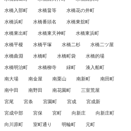
水橋入部町
水橋畠等
水橋花の井町
水橋浜町
水橋番頭名
水橋東舘町
水橋東出町
水橋東天神町
水橋東浜町
水橋平榎
水橋平塚
水橋二杉
水橋二ツ屋
水橋曲淵
水橋町
水橋町袋
水橋的場
水橋明治町
水橋柳寺
緑町
湊入船町
南大場
南金屋
南栗山
南新町
南田町
南中田
南野田
南花園町
三室荒屋
宮尾
宮条
宮園町
宮成
宮成新
宮成中部
宮保
宮町
向新庄
向新庄町
向川原町
室町通り
明輪町
元町