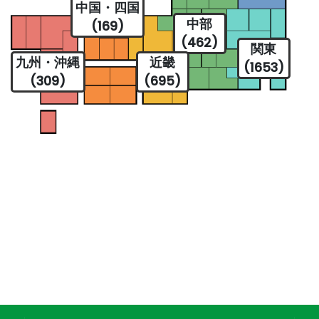
中国・四国
中部
(169)
(462)
関東
九州・沖縄
近畿
(1653)
(309)
(695)