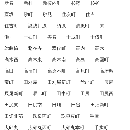
新名
新村
新横内町
杉瀬
杉谷
直坂
砂町
砂見
住友町
住吉
住吉町
諏訪川原
須原
清風町
関
瀬戸
千石町
善名
千成町
千俵町
総曲輪
惣在寺
双代町
高内
高木
高木西
高木東
高木南
高島
高園町
高田
高畠町
高原本町
高原町
高屋敷
宝町
田刈屋
田刈屋新町
館出町
辰尾
辰尾新町
辰巳町
田中町
田尻
田尻西
田尻東
田尻南
田畑
田畠
田畑新町
田畑北部
珠泉西町
珠泉東町
手屋
太郎丸
太郎丸西町
太郎丸本町
千歳町