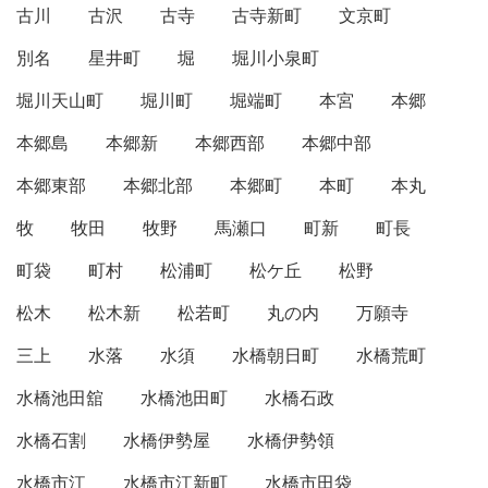
古川
古沢
古寺
古寺新町
文京町
別名
星井町
堀
堀川小泉町
堀川天山町
堀川町
堀端町
本宮
本郷
本郷島
本郷新
本郷西部
本郷中部
本郷東部
本郷北部
本郷町
本町
本丸
牧
牧田
牧野
馬瀬口
町新
町長
町袋
町村
松浦町
松ケ丘
松野
松木
松木新
松若町
丸の内
万願寺
三上
水落
水須
水橋朝日町
水橋荒町
水橋池田舘
水橋池田町
水橋石政
水橋石割
水橋伊勢屋
水橋伊勢領
水橋市江
水橋市江新町
水橋市田袋