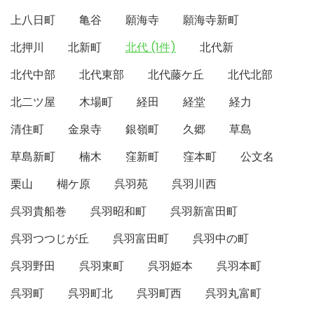
上八日町
亀谷
願海寺
願海寺新町
北押川
北新町
北代 (1件)
北代新
北代中部
北代東部
北代藤ケ丘
北代北部
北二ツ屋
木場町
経田
経堂
経力
清住町
金泉寺
銀嶺町
久郷
草島
草島新町
楠木
窪新町
窪本町
公文名
栗山
楜ケ原
呉羽苑
呉羽川西
呉羽貴船巻
呉羽昭和町
呉羽新富田町
呉羽つつじが丘
呉羽富田町
呉羽中の町
呉羽野田
呉羽東町
呉羽姫本
呉羽本町
呉羽町
呉羽町北
呉羽町西
呉羽丸富町