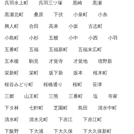
呉羽水上町
呉羽三ツ塚
黒崎
黒瀬
黒瀬北町
桑原
下伏
小泉町
小糸
興人町
合田
高来
小坂
古志町
小島町
小杉
五艘
小中
小西
小羽
五番町
五福
五福新町
五福末広町
五本榎
駒見
才覚寺
才覚地
境野新
栄新町
栄町
坂下新
坂本
桜木町
桜谷みどり町
桜橋通り
桜町
笹津
三郷
山王町
三熊
三番町
塩
寺家
下タ林
七軒町
芝園町
島田
清水中町
清水町
清水元町
下赤江
下赤江町
下飯野
下大浦
下大久保
下大久保新町