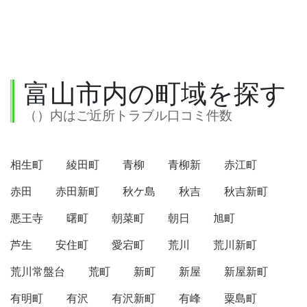
富山市内の町域を探す
（）内はご近所トラブル口コミ件数
相生町
綾田町
青柳
青柳新
赤江町
赤田
赤田新町
秋ケ島
秋吉
秋吉新町
悪王寺
曙町
朝菜町
朝日
旭町
芦生
安住町
愛宕町
荒川
荒川新町
荒川常盤台
荒町
新町
新屋
新屋新町
有明町
有沢
有沢新町
有峰
粟島町