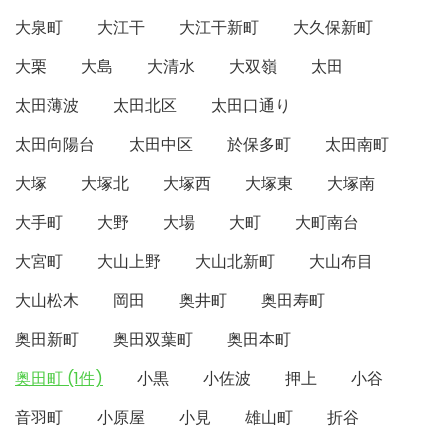
大泉町
大江干
大江干新町
大久保新町
大栗
大島
大清水
大双嶺
太田
太田薄波
太田北区
太田口通り
太田向陽台
太田中区
於保多町
太田南町
大塚
大塚北
大塚西
大塚東
大塚南
大手町
大野
大場
大町
大町南台
大宮町
大山上野
大山北新町
大山布目
大山松木
岡田
奥井町
奥田寿町
奥田新町
奥田双葉町
奥田本町
奥田町 (1件)
小黒
小佐波
押上
小谷
音羽町
小原屋
小見
雄山町
折谷