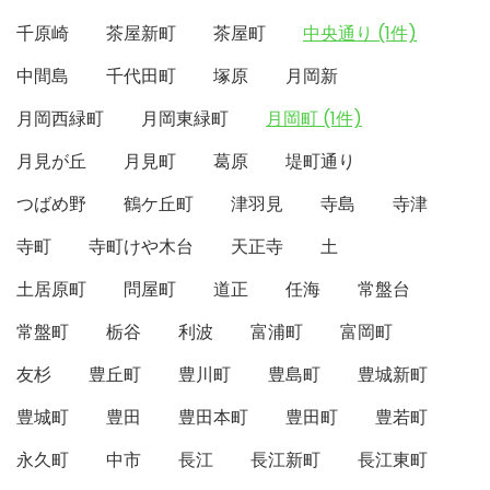
千原崎
茶屋新町
茶屋町
中央通り (1件)
中間島
千代田町
塚原
月岡新
月岡西緑町
月岡東緑町
月岡町 (1件)
月見が丘
月見町
葛原
堤町通り
つばめ野
鶴ケ丘町
津羽見
寺島
寺津
寺町
寺町けや木台
天正寺
土
土居原町
問屋町
道正
任海
常盤台
常盤町
栃谷
利波
富浦町
富岡町
友杉
豊丘町
豊川町
豊島町
豊城新町
豊城町
豊田
豊田本町
豊田町
豊若町
永久町
中市
長江
長江新町
長江東町