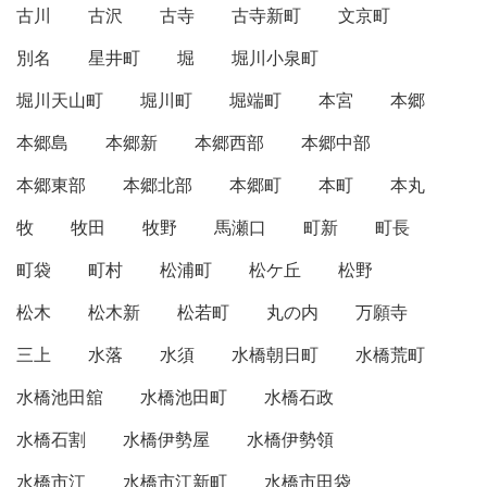
古川
古沢
古寺
古寺新町
文京町
別名
星井町
堀
堀川小泉町
堀川天山町
堀川町
堀端町
本宮
本郷
本郷島
本郷新
本郷西部
本郷中部
本郷東部
本郷北部
本郷町
本町
本丸
牧
牧田
牧野
馬瀬口
町新
町長
町袋
町村
松浦町
松ケ丘
松野
松木
松木新
松若町
丸の内
万願寺
三上
水落
水須
水橋朝日町
水橋荒町
水橋池田舘
水橋池田町
水橋石政
水橋石割
水橋伊勢屋
水橋伊勢領
水橋市江
水橋市江新町
水橋市田袋