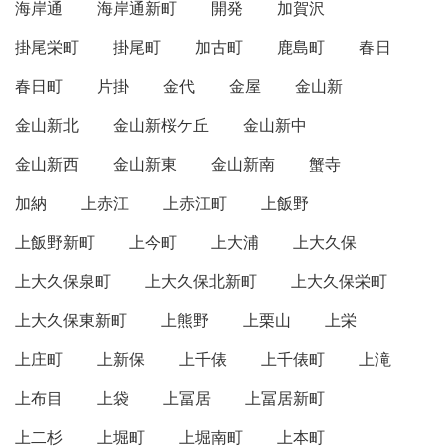
海岸通
海岸通新町
開発
加賀沢
掛尾栄町
掛尾町
加古町
鹿島町
春日
春日町
片掛
金代
金屋
金山新
金山新北
金山新桜ケ丘
金山新中
金山新西
金山新東
金山新南
蟹寺
加納
上赤江
上赤江町
上飯野
上飯野新町
上今町
上大浦
上大久保
上大久保泉町
上大久保北新町
上大久保栄町
上大久保東新町
上熊野
上栗山
上栄
上庄町
上新保
上千俵
上千俵町
上滝
上布目
上袋
上冨居
上冨居新町
上二杉
上堀町
上堀南町
上本町