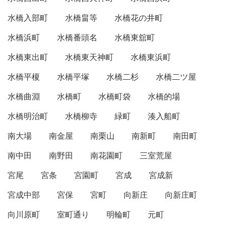
水橋入部町
水橋畠等
水橋花の井町
水橋浜町
水橋番頭名
水橋東舘町
水橋東出町
水橋東天神町
水橋東浜町
水橋平榎
水橋平塚
水橋二杉
水橋二ツ屋
水橋曲淵
水橋町
水橋町袋
水橋的場
水橋明治町
水橋柳寺
緑町
湊入船町
南大場
南金屋
南栗山
南新町
南田町
南中田
南野田
南花園町
三室荒屋
宮尾
宮条
宮園町
宮成
宮成新
宮成中部
宮保
宮町
向新庄
向新庄町
向川原町
室町通り
明輪町
元町