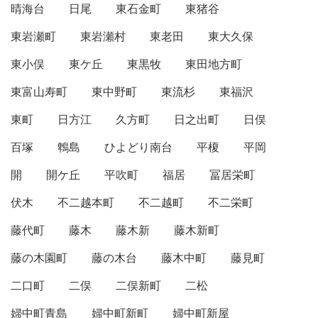
晴海台
日尾
東石金町
東猪谷
東岩瀬町
東岩瀬村
東老田
東大久保
東小俣
東ケ丘
東黒牧
東田地方町
東富山寿町
東中野町
東流杉
東福沢
東町
日方江
久方町
日之出町
日俣
百塚
鵯島
ひよどり南台
平榎
平岡
開
開ケ丘
平吹町
福居
冨居栄町
伏木
不二越本町
不二越町
不二栄町
藤代町
藤木
藤木新
藤木新町
藤の木園町
藤の木台
藤木中町
藤見町
二口町
二俣
二俣新町
二松
婦中町青島
婦中町新町
婦中町新屋