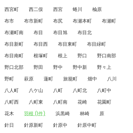
西宮町
西二俣
西宮
蜷川
楡原
布市
布市新町
布尻
布瀬本町
布瀬町
布瀬町南
布目
布目旭
布目北
布目新町
布目西
布目東町
布目緑町
布目南町
根塚町
根上
野口
野口南部
野口北部
野田
野中
野中新
野々上
野町
萩原
蓮町
旅籠町
畑中
八川
八人町
八ケ山
八町
八町北
八町中
八町西
八町東
八町南
花崎
花園町
花木
羽根 (1件)
浜黒崎
林崎
原
針日
針原新町
針原中
針原中町