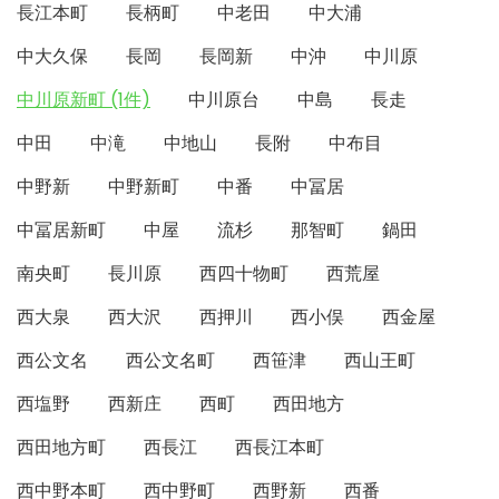
長江本町
長柄町
中老田
中大浦
中大久保
長岡
長岡新
中沖
中川原
中川原新町 (1件)
中川原台
中島
長走
中田
中滝
中地山
長附
中布目
中野新
中野新町
中番
中冨居
中冨居新町
中屋
流杉
那智町
鍋田
南央町
長川原
西四十物町
西荒屋
西大泉
西大沢
西押川
西小俣
西金屋
西公文名
西公文名町
西笹津
西山王町
西塩野
西新庄
西町
西田地方
西田地方町
西長江
西長江本町
西中野本町
西中野町
西野新
西番