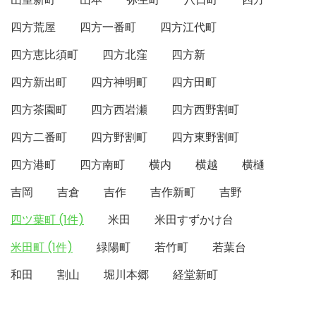
四方荒屋
四方一番町
四方江代町
四方恵比須町
四方北窪
四方新
四方新出町
四方神明町
四方田町
四方茶園町
四方西岩瀬
四方西野割町
四方二番町
四方野割町
四方東野割町
四方港町
四方南町
横内
横越
横樋
吉岡
吉倉
吉作
吉作新町
吉野
四ツ葉町 (1件)
米田
米田すずかけ台
米田町 (1件)
緑陽町
若竹町
若葉台
和田
割山
堀川本郷
経堂新町