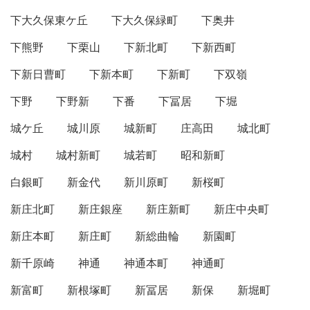
下大久保東ケ丘
下大久保緑町
下奥井
下熊野
下栗山
下新北町
下新西町
下新日曹町
下新本町
下新町
下双嶺
下野
下野新
下番
下冨居
下堀
城ケ丘
城川原
城新町
庄高田
城北町
城村
城村新町
城若町
昭和新町
白銀町
新金代
新川原町
新桜町
新庄北町
新庄銀座
新庄新町
新庄中央町
新庄本町
新庄町
新総曲輪
新園町
新千原崎
神通
神通本町
神通町
新富町
新根塚町
新冨居
新保
新堀町