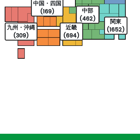
中国・四国
中部
(169)
(462)
関東
九州・沖縄
近畿
(1652)
(309)
(694)