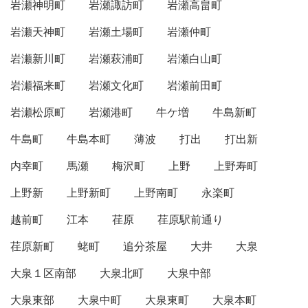
岩瀬神明町
岩瀬諏訪町
岩瀬高畠町
岩瀬天神町
岩瀬土場町
岩瀬仲町
岩瀬新川町
岩瀬萩浦町
岩瀬白山町
岩瀬福来町
岩瀬文化町
岩瀬前田町
岩瀬松原町
岩瀬港町
牛ケ増
牛島新町
牛島町
牛島本町
薄波
打出
打出新
内幸町
馬瀬
梅沢町
上野
上野寿町
上野新
上野新町
上野南町
永楽町
越前町
江本
荏原
荏原駅前通り
荏原新町
蛯町
追分茶屋
大井
大泉
大泉１区南部
大泉北町
大泉中部
大泉東部
大泉中町
大泉東町
大泉本町