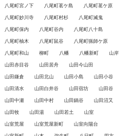
八尾町宮ノ下
八尾町茗ケ島
八尾町茗ケ原
八尾町妙川寺
八尾町村杉
八尾町滅鬼
八尾町保内
八尾町谷内
八尾町八十島
八尾町柚木
八尾町鼠谷
八尾町猟師ケ原
八尾町和山
柳町
八幡
八幡新町
山岸
山田赤目谷
山田居舟
山田今山田
山田鎌倉
山田北山
山田小島
山田小谷
山田清水
山田白井谷
山田宿坊
山田谷
山田中瀬
山田中村
山田鍋谷
山田沼又
山田牧
山田湯
山田若土
山室
山室荒屋
山室荒屋新町
山室向陽台
山室新町
山本
弥生町
八日町
四方