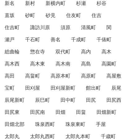
新名
新村
新横内町
杉瀬
杉谷
直坂
砂町
砂見
住友町
住吉
住吉町
諏訪川原
須原
清風町
関
瀬戸
千石町
善名
千成町
千俵町
総曲輪
惣在寺
双代町
高内
高木
高木西
高木東
高木南
高島
高園町
高田
高畠町
高原本町
高原町
高屋敷
宝町
田刈屋
田刈屋新町
館出町
辰尾
辰尾新町
辰巳町
田中町
田尻
田尻西
田尻東
田尻南
田畑
田畠
田畑新町
田畑北部
珠泉西町
珠泉東町
手屋
太郎丸
太郎丸西町
太郎丸本町
千歳町