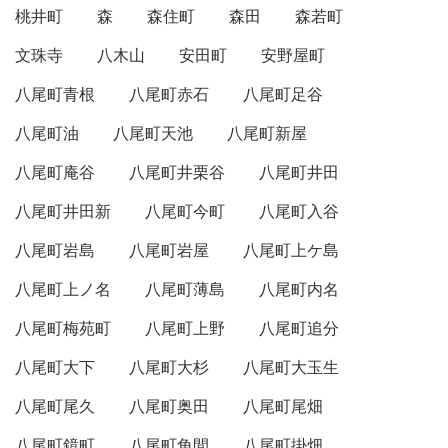
桃井町
森
森住町
森田
森若町
文珠寺
八木山
安田町
安野屋町
八尾町青根
八尾町赤石
八尾町足谷
八尾町油
八尾町天池
八尾町新屋
八尾町庵谷
八尾町井栗谷
八尾町井田
八尾町井田新
八尾町今町
八尾町入谷
八尾町岩島
八尾町岩屋
八尾町上ケ島
八尾町上ノ名
八尾町薄島
八尾町内名
八尾町梅苑町
八尾町上野
八尾町追分
八尾町大下
八尾町大杉
八尾町大玉生
八尾町尾久
八尾町奥田
八尾町尾畑
八尾町鏡町
八尾町角間
八尾町掛畑