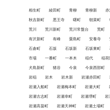
相生町
綾田町
青柳
青柳新
赤
秋吉新町
悪王寺
曙町
朝菜町
荒川
荒川新町
荒川常盤台
荒町
有沢新町
有峰
粟島町
安養寺
石倉町
石坂
石坂新
石坂東町
市場
一番町
一本木
稲代
稲荷
犬島新町
猪谷
今泉
今泉西部町
岩稲
岩木
岩木新
岩瀬赤田町
岩瀬入船町
岩瀬梅本町
岩瀬大町
岩瀬古志町
岩瀬幸町
岩瀬堺町
岩
岩瀬高畠町
岩瀬天神町
岩瀬土場町