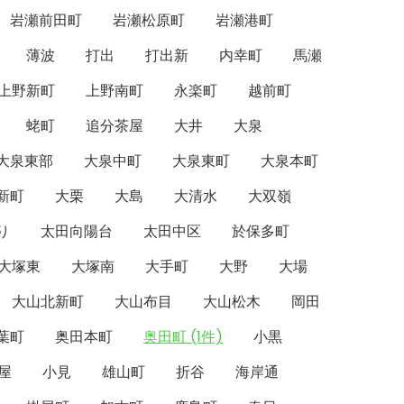
岩瀬前田町
岩瀬松原町
岩瀬港町
薄波
打出
打出新
内幸町
馬瀬
上野新町
上野南町
永楽町
越前町
蛯町
追分茶屋
大井
大泉
大泉東部
大泉中町
大泉東町
大泉本町
新町
大栗
大島
大清水
大双嶺
り
太田向陽台
太田中区
於保多町
大塚東
大塚南
大手町
大野
大場
大山北新町
大山布目
大山松木
岡田
葉町
奥田本町
奥田町 (1件)
小黒
屋
小見
雄山町
折谷
海岸通