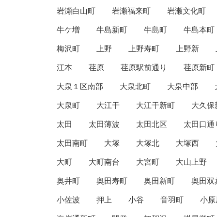
岩瀬白山町
岩瀬福来町
岩瀬文化町
牛ケ増
牛島新町
牛島町
牛島本町
梅沢町
上野
上野寿町
上野新
江本
荏原
荏原駅前通り
荏原新町
大泉１区南部
大泉北町
大泉中部
大泉町
大江干
大江干新町
大久保
太田
太田薄波
太田北区
太田口通
太田南町
大塚
大塚北
大塚西
大町
大町南台
大宮町
大山上野
奥井町
奥田寿町
奥田新町
奥田双
小佐波
押上
小谷
音羽町
小原