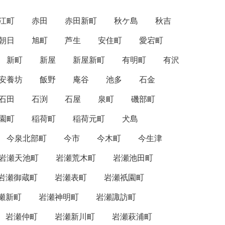
江町
赤田
赤田新町
秋ケ島
秋吉
朝日
旭町
芦生
安住町
愛宕町
新町
新屋
新屋新町
有明町
有沢
安養坊
飯野
庵谷
池多
石金
石田
石渕
石屋
泉町
磯部町
園町
稲荷町
稲荷元町
犬島
今泉北部町
今市
今木町
今生津
岩瀬天池町
岩瀬荒木町
岩瀬池田町
岩瀬御蔵町
岩瀬表町
岩瀬祇園町
瀬新町
岩瀬神明町
岩瀬諏訪町
岩瀬仲町
岩瀬新川町
岩瀬萩浦町