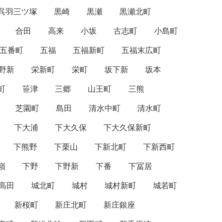
呉羽三ツ塚
黒崎
黒瀬
黒瀬北町
合田
高来
小坂
古志町
小島町
五番町
五福
五福新町
五福末広町
野新
栄新町
栄町
坂下新
坂本
町
笹津
三郷
山王町
三熊
芝園町
島田
清水中町
清水町
下大浦
下大久保
下大久保新町
下熊野
下栗山
下新北町
下新西町
嶺
下野
下野新
下番
下冨居
高田
城北町
城村
城村新町
城若町
新桜町
新庄北町
新庄銀座