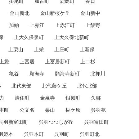
掛尾町
加古町
鹿島町
春日
金山新北
金山新桜ケ丘
金山新中
加納
上赤江
上赤江町
上飯野
保
上大久保泉町
上大久保北新町
上栗山
上栄
上庄町
上新保
上袋
上冨居
上冨居新町
上二杉
亀谷
願海寺
願海寺新町
北押川
部
北代東部
北代藤ケ丘
北代北部
力
清住町
金泉寺
銀嶺町
久郷
本町
公文名
栗山
楜ケ原
呉羽苑
呉羽新富田町
呉羽つつじが丘
呉羽富田町
羽姫本
呉羽本町
呉羽町
呉羽町北