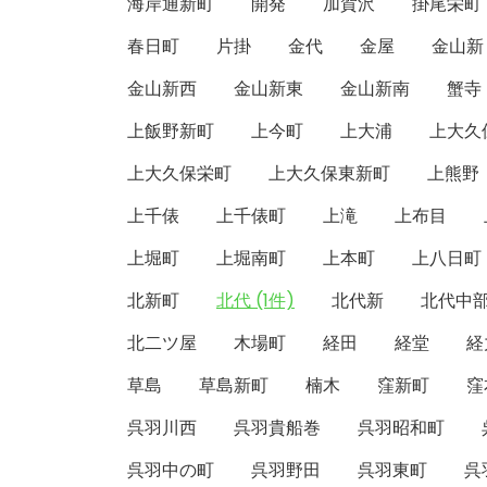
海岸通新町
開発
加賀沢
掛尾栄町
春日町
片掛
金代
金屋
金山新
金山新西
金山新東
金山新南
蟹寺
上飯野新町
上今町
上大浦
上大久
上大久保栄町
上大久保東新町
上熊野
上千俵
上千俵町
上滝
上布目
上堀町
上堀南町
上本町
上八日町
北新町
北代 (1件)
北代新
北代中
北二ツ屋
木場町
経田
経堂
経
草島
草島新町
楠木
窪新町
窪
呉羽川西
呉羽貴船巻
呉羽昭和町
呉羽中の町
呉羽野田
呉羽東町
呉