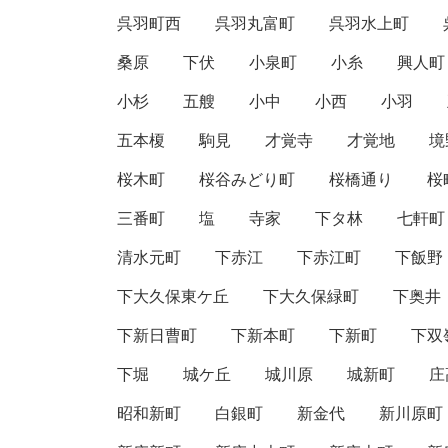
呉羽町西
呉羽丸富町
呉羽水上町
桑原
下伏
小泉町
小糸
興人町
小杉
五艘
小中
小西
小羽
五本榎
駒見
才覚寺
才覚地
境
桜木町
桜谷みどり町
桜橋通り
桜
三番町
塩
寺家
下タ林
七軒町
清水元町
下赤江
下赤江町
下飯野
下大久保東ケ丘
下大久保緑町
下奥井
下新日曹町
下新本町
下新町
下双
下堀
城ケ丘
城川原
城新町
庄
昭和新町
白銀町
新金代
新川原町