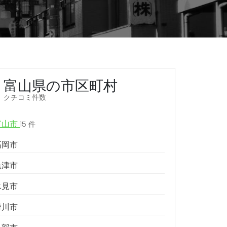
富山県の市区町村
クチコミ件数
富山市
15 件
高岡市
魚津市
氷見市
滑川市