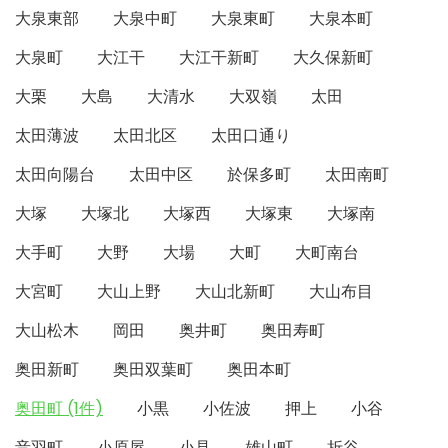
大泉東部
大泉中町
大泉東町
大泉本町
大泉町
大江干
大江干新町
大久保新町
大栗
大島
大清水
大双嶺
太田
太田薄波
太田北区
太田口通り
太田向陽台
太田中区
於保多町
太田南町
大塚
大塚北
大塚西
大塚東
大塚南
大手町
大野
大場
大町
大町南台
大宮町
大山上野
大山北新町
大山布目
大山松木
岡田
奥井町
奥田寿町
奥田新町
奥田双葉町
奥田本町
奥田町 (1件)
小黒
小佐波
押上
小谷
音羽町
小原屋
小見
雄山町
折谷