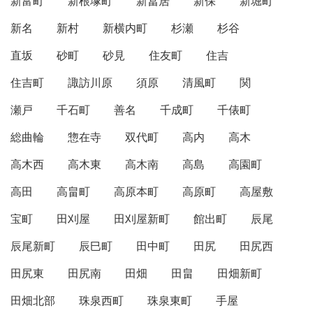
新富町
新根塚町
新冨居
新保
新堀町
新名
新村
新横内町
杉瀬
杉谷
直坂
砂町
砂見
住友町
住吉
住吉町
諏訪川原
須原
清風町
関
瀬戸
千石町
善名
千成町
千俵町
総曲輪
惣在寺
双代町
高内
高木
高木西
高木東
高木南
高島
高園町
高田
高畠町
高原本町
高原町
高屋敷
宝町
田刈屋
田刈屋新町
館出町
辰尾
辰尾新町
辰巳町
田中町
田尻
田尻西
田尻東
田尻南
田畑
田畠
田畑新町
田畑北部
珠泉西町
珠泉東町
手屋