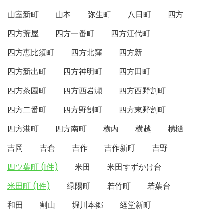
山室新町
山本
弥生町
八日町
四方
四方荒屋
四方一番町
四方江代町
四方恵比須町
四方北窪
四方新
四方新出町
四方神明町
四方田町
四方茶園町
四方西岩瀬
四方西野割町
四方二番町
四方野割町
四方東野割町
四方港町
四方南町
横内
横越
横樋
吉岡
吉倉
吉作
吉作新町
吉野
四ツ葉町 (1件)
米田
米田すずかけ台
米田町 (1件)
緑陽町
若竹町
若葉台
和田
割山
堀川本郷
経堂新町