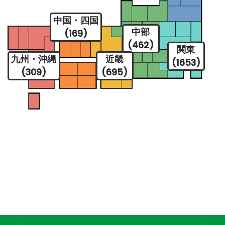
中国・四国
中部
(169)
(462)
関東
九州・沖縄
近畿
(1653)
(309)
(695)