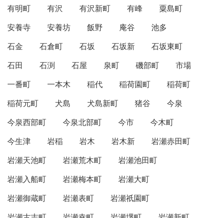
有明町
有沢
有沢新町
有峰
粟島町
安養寺
安養坊
飯野
庵谷
池多
石金
石倉町
石坂
石坂新
石坂東町
石田
石渕
石屋
泉町
磯部町
市場
一番町
一本木
稲代
稲荷園町
稲荷町
稲荷元町
犬島
犬島新町
猪谷
今泉
今泉西部町
今泉北部町
今市
今木町
今生津
岩稲
岩木
岩木新
岩瀬赤田町
岩瀬天池町
岩瀬荒木町
岩瀬池田町
岩瀬入船町
岩瀬梅本町
岩瀬大町
岩瀬御蔵町
岩瀬表町
岩瀬祇園町
岩瀬古志町
岩瀬幸町
岩瀬堺町
岩瀬新町