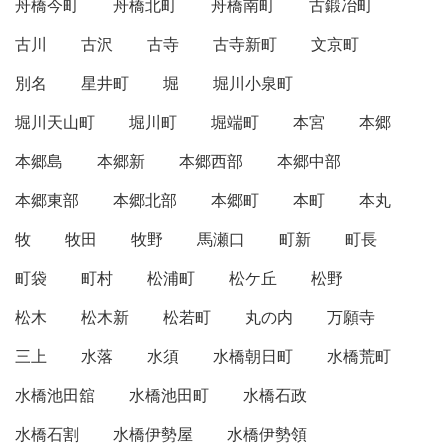
舟橋今町
舟橋北町
舟橋南町
古鍛冶町
古川
古沢
古寺
古寺新町
文京町
別名
星井町
堀
堀川小泉町
堀川天山町
堀川町
堀端町
本宮
本郷
本郷島
本郷新
本郷西部
本郷中部
本郷東部
本郷北部
本郷町
本町
本丸
牧
牧田
牧野
馬瀬口
町新
町長
町袋
町村
松浦町
松ケ丘
松野
松木
松木新
松若町
丸の内
万願寺
三上
水落
水須
水橋朝日町
水橋荒町
水橋池田舘
水橋池田町
水橋石政
水橋石割
水橋伊勢屋
水橋伊勢領