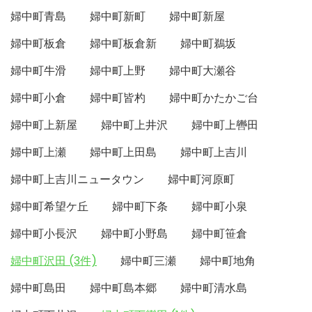
婦中町青島
婦中町新町
婦中町新屋
婦中町板倉
婦中町板倉新
婦中町鵜坂
婦中町牛滑
婦中町上野
婦中町大瀬谷
婦中町小倉
婦中町皆杓
婦中町かたかご台
婦中町上新屋
婦中町上井沢
婦中町上轡田
婦中町上瀬
婦中町上田島
婦中町上吉川
婦中町上吉川ニュータウン
婦中町河原町
婦中町希望ケ丘
婦中町下条
婦中町小泉
婦中町小長沢
婦中町小野島
婦中町笹倉
婦中町沢田 (3件)
婦中町三瀬
婦中町地角
婦中町島田
婦中町島本郷
婦中町清水島