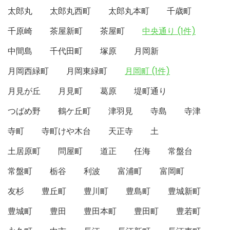
太郎丸
太郎丸西町
太郎丸本町
千歳町
千原崎
茶屋新町
茶屋町
中央通り (1件)
中間島
千代田町
塚原
月岡新
月岡西緑町
月岡東緑町
月岡町 (1件)
月見が丘
月見町
葛原
堤町通り
つばめ野
鶴ケ丘町
津羽見
寺島
寺津
寺町
寺町けや木台
天正寺
土
土居原町
問屋町
道正
任海
常盤台
常盤町
栃谷
利波
富浦町
富岡町
友杉
豊丘町
豊川町
豊島町
豊城新町
豊城町
豊田
豊田本町
豊田町
豊若町