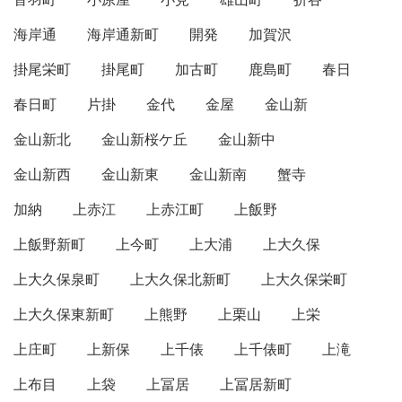
海岸通
海岸通新町
開発
加賀沢
掛尾栄町
掛尾町
加古町
鹿島町
春日
春日町
片掛
金代
金屋
金山新
金山新北
金山新桜ケ丘
金山新中
金山新西
金山新東
金山新南
蟹寺
加納
上赤江
上赤江町
上飯野
上飯野新町
上今町
上大浦
上大久保
上大久保泉町
上大久保北新町
上大久保栄町
上大久保東新町
上熊野
上栗山
上栄
上庄町
上新保
上千俵
上千俵町
上滝
上布目
上袋
上冨居
上冨居新町