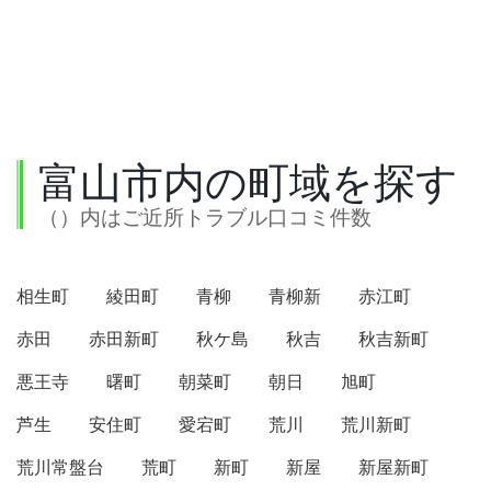
富山市内の町域を探す
（）内はご近所トラブル口コミ件数
相生町
綾田町
青柳
青柳新
赤江町
赤田
赤田新町
秋ケ島
秋吉
秋吉新町
悪王寺
曙町
朝菜町
朝日
旭町
芦生
安住町
愛宕町
荒川
荒川新町
荒川常盤台
荒町
新町
新屋
新屋新町