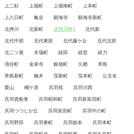
上二杉
上堀町
上堀南町
上本町
上八日町
亀谷
願海寺
願海寺新町
北押川
北新町
北代 (1件)
北代新
北代中部
北代東部
北代藤ケ丘
北代北部
北二ツ屋
木場町
経田
経堂
経力
清住町
金泉寺
銀嶺町
久郷
草島
草島新町
楠木
窪新町
窪本町
公文名
栗山
楜ケ原
呉羽苑
呉羽川西
呉羽貴船巻
呉羽昭和町
呉羽新富田町
呉羽つつじが丘
呉羽富田町
呉羽中の町
呉羽野田
呉羽東町
呉羽姫本
呉羽本町