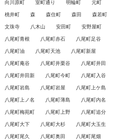
向川原町
室町通り
明輪町
元町
桃井町
森
森住町
森田
森若町
文珠寺
八木山
安田町
安野屋町
八尾町青根
八尾町赤石
八尾町足谷
八尾町油
八尾町天池
八尾町新屋
八尾町庵谷
八尾町井栗谷
八尾町井田
八尾町井田新
八尾町今町
八尾町入谷
八尾町岩島
八尾町岩屋
八尾町上ケ島
八尾町上ノ名
八尾町薄島
八尾町内名
八尾町梅苑町
八尾町上野
八尾町追分
八尾町大下
八尾町大杉
八尾町大玉生
八尾町尾久
八尾町奥田
八尾町尾畑