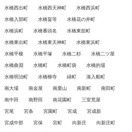
水橋西出町
水橋西天神町
水橋西浜町
水橋入部町
水橋畠等
水橋花の井町
水橋浜町
水橋番頭名
水橋東舘町
水橋東出町
水橋東天神町
水橋東浜町
水橋平榎
水橋平塚
水橋二杉
水橋二ツ屋
水橋曲淵
水橋町
水橋町袋
水橋的場
水橋明治町
水橋柳寺
緑町
湊入船町
南大場
南金屋
南栗山
南新町
南田町
南中田
南野田
南花園町
三室荒屋
宮尾
宮条
宮園町
宮成
宮成新
宮成中部
宮保
宮町
向新庄
向新庄町