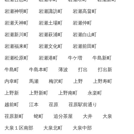
岩瀬神明町
岩瀬諏訪町
岩瀬高畠町
岩瀬天神町
岩瀬土場町
岩瀬仲町
岩瀬新川町
岩瀬萩浦町
岩瀬白山町
岩瀬福来町
岩瀬文化町
岩瀬前田町
岩瀬松原町
岩瀬港町
牛ケ増
牛島新町
牛島町
牛島本町
薄波
打出
打出新
内幸町
馬瀬
梅沢町
上野
上野寿町
上野新
上野新町
上野南町
永楽町
越前町
江本
荏原
荏原駅前通り
荏原新町
蛯町
追分茶屋
大井
大泉
大泉１区南部
大泉北町
大泉中部