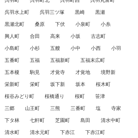
呉羽町
呉羽町北
呉羽町西
呉羽丸富町
呉羽水上町
呉羽三ツ塚
黒崎
黒瀬
黒瀬北町
桑原
下伏
小泉町
小糸
興人町
合田
高来
小坂
古志町
小島町
小杉
五艘
小中
小西
小羽
五番町
五福
五福新町
五福末広町
五本榎
駒見
才覚寺
才覚地
境野新
栄新町
栄町
坂下新
坂本
桜木町
桜谷みどり町
桜橋通り
桜町
笹津
三郷
山王町
三熊
三番町
塩
寺家
下タ林
七軒町
芝園町
島田
清水中町
清水町
清水元町
下赤江
下赤江町