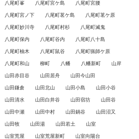
八尾町峯
八尾町宮ケ島
八尾町宮腰
八尾町宮ノ下
八尾町茗ケ島
八尾町茗ケ原
八尾町妙川寺
八尾町村杉
八尾町滅鬼
八尾町保内
八尾町谷内
八尾町八十島
八尾町柚木
八尾町鼠谷
八尾町猟師ケ原
八尾町和山
柳町
八幡
八幡新町
山岸
山田赤目谷
山田居舟
山田今山田
山田鎌倉
山田北山
山田小島
山田小谷
山田清水
山田白井谷
山田宿坊
山田谷
山田中瀬
山田中村
山田鍋谷
山田沼又
山田牧
山田湯
山田若土
山室
山室荒屋
山室荒屋新町
山室向陽台