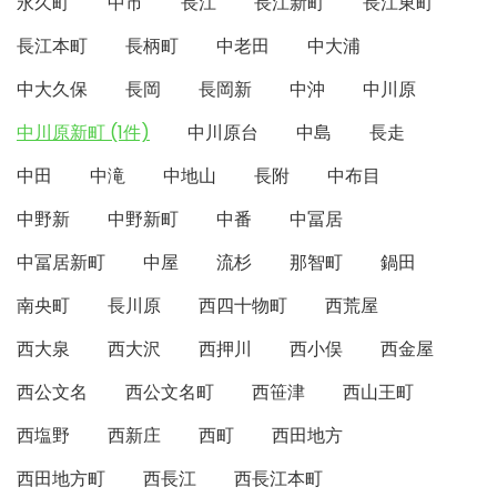
永久町
中市
長江
長江新町
長江東町
長江本町
長柄町
中老田
中大浦
中大久保
長岡
長岡新
中沖
中川原
中川原新町 (1件)
中川原台
中島
長走
中田
中滝
中地山
長附
中布目
中野新
中野新町
中番
中冨居
中冨居新町
中屋
流杉
那智町
鍋田
南央町
長川原
西四十物町
西荒屋
西大泉
西大沢
西押川
西小俣
西金屋
西公文名
西公文名町
西笹津
西山王町
西塩野
西新庄
西町
西田地方
西田地方町
西長江
西長江本町