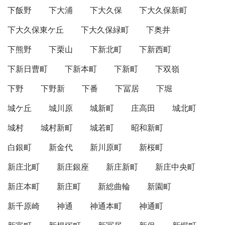
下飯野
下大浦
下大久保
下大久保新町
下大久保東ケ丘
下大久保緑町
下奥井
下熊野
下栗山
下新北町
下新西町
下新日曹町
下新本町
下新町
下双嶺
下野
下野新
下番
下冨居
下堀
城ケ丘
城川原
城新町
庄高田
城北町
城村
城村新町
城若町
昭和新町
白銀町
新金代
新川原町
新桜町
新庄北町
新庄銀座
新庄新町
新庄中央町
新庄本町
新庄町
新総曲輪
新園町
新千原崎
神通
神通本町
神通町