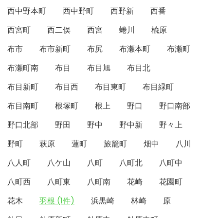
西中野本町
西中野町
西野新
西番
西宮町
西二俣
西宮
蜷川
楡原
布市
布市新町
布尻
布瀬本町
布瀬町
布瀬町南
布目
布目旭
布目北
布目新町
布目西
布目東町
布目緑町
布目南町
根塚町
根上
野口
野口南部
野口北部
野田
野中
野中新
野々上
野町
萩原
蓮町
旅籠町
畑中
八川
八人町
八ケ山
八町
八町北
八町中
八町西
八町東
八町南
花崎
花園町
花木
羽根 (1件)
浜黒崎
林崎
原