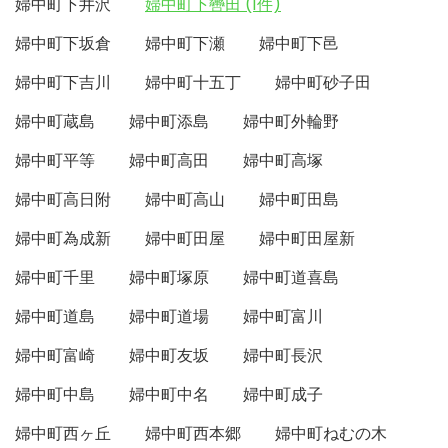
婦中町下井沢
婦中町下轡田 (1件)
婦中町下坂倉
婦中町下瀬
婦中町下邑
婦中町下吉川
婦中町十五丁
婦中町砂子田
婦中町蔵島
婦中町添島
婦中町外輪野
婦中町平等
婦中町高田
婦中町高塚
婦中町高日附
婦中町高山
婦中町田島
婦中町為成新
婦中町田屋
婦中町田屋新
婦中町千里
婦中町塚原
婦中町道喜島
婦中町道島
婦中町道場
婦中町富川
婦中町富崎
婦中町友坂
婦中町長沢
婦中町中島
婦中町中名
婦中町成子
婦中町西ヶ丘
婦中町西本郷
婦中町ねむの木