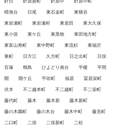
針日
針原新町
針原中
針原中町
晴海台
日尾
東石金町
東猪谷
東岩瀬町
東岩瀬村
東老田
東大久保
東小俣
東ケ丘
東黒牧
東田地方町
東富山寿町
東中野町
東流杉
東福沢
東町
日方江
久方町
日之出町
日俣
百塚
鵯島
ひよどり南台
平榎
平岡
開
開ケ丘
平吹町
福居
冨居栄町
伏木
不二越本町
不二越町
不二栄町
藤代町
藤木
藤木新
藤木新町
藤の木園町
藤の木台
藤木中町
藤見町
二口町
二俣
二俣新町
二松