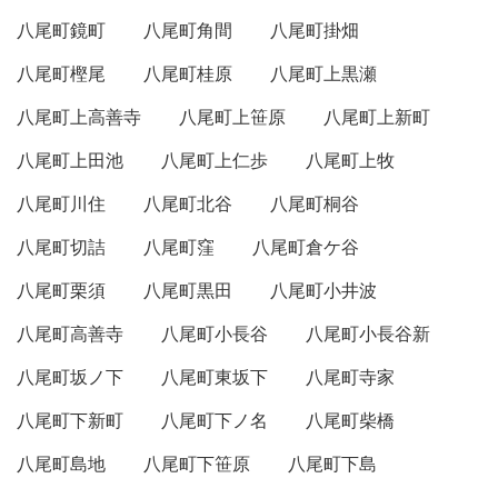
八尾町鏡町
八尾町角間
八尾町掛畑
八尾町樫尾
八尾町桂原
八尾町上黒瀬
八尾町上高善寺
八尾町上笹原
八尾町上新町
八尾町上田池
八尾町上仁歩
八尾町上牧
八尾町川住
八尾町北谷
八尾町桐谷
八尾町切詰
八尾町窪
八尾町倉ケ谷
八尾町栗須
八尾町黒田
八尾町小井波
八尾町高善寺
八尾町小長谷
八尾町小長谷新
八尾町坂ノ下
八尾町東坂下
八尾町寺家
八尾町下新町
八尾町下ノ名
八尾町柴橋
八尾町島地
八尾町下笹原
八尾町下島