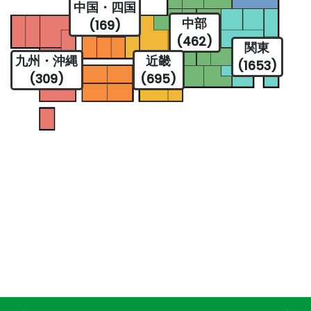
中国・四国
中部
(169)
(462)
関東
九州・沖縄
近畿
(1653)
(309)
(695)