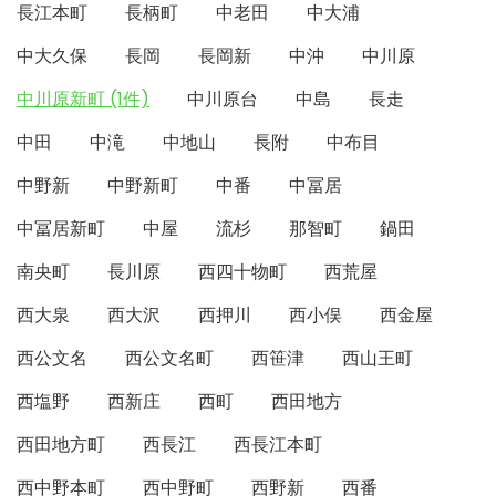
長江本町
長柄町
中老田
中大浦
中大久保
長岡
長岡新
中沖
中川原
中川原新町 (1件)
中川原台
中島
長走
中田
中滝
中地山
長附
中布目
中野新
中野新町
中番
中冨居
中冨居新町
中屋
流杉
那智町
鍋田
南央町
長川原
西四十物町
西荒屋
西大泉
西大沢
西押川
西小俣
西金屋
西公文名
西公文名町
西笹津
西山王町
西塩野
西新庄
西町
西田地方
西田地方町
西長江
西長江本町
西中野本町
西中野町
西野新
西番