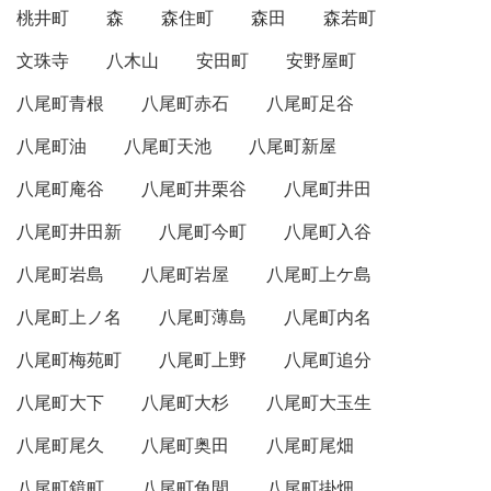
桃井町
森
森住町
森田
森若町
文珠寺
八木山
安田町
安野屋町
八尾町青根
八尾町赤石
八尾町足谷
八尾町油
八尾町天池
八尾町新屋
八尾町庵谷
八尾町井栗谷
八尾町井田
八尾町井田新
八尾町今町
八尾町入谷
八尾町岩島
八尾町岩屋
八尾町上ケ島
八尾町上ノ名
八尾町薄島
八尾町内名
八尾町梅苑町
八尾町上野
八尾町追分
八尾町大下
八尾町大杉
八尾町大玉生
八尾町尾久
八尾町奥田
八尾町尾畑
八尾町鏡町
八尾町角間
八尾町掛畑