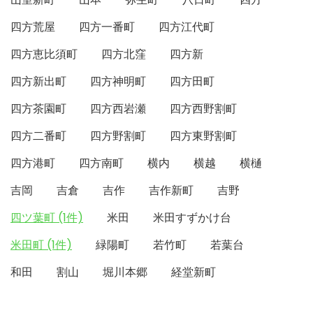
四方荒屋
四方一番町
四方江代町
四方恵比須町
四方北窪
四方新
四方新出町
四方神明町
四方田町
四方茶園町
四方西岩瀬
四方西野割町
四方二番町
四方野割町
四方東野割町
四方港町
四方南町
横内
横越
横樋
吉岡
吉倉
吉作
吉作新町
吉野
四ツ葉町 (1件)
米田
米田すずかけ台
米田町 (1件)
緑陽町
若竹町
若葉台
和田
割山
堀川本郷
経堂新町