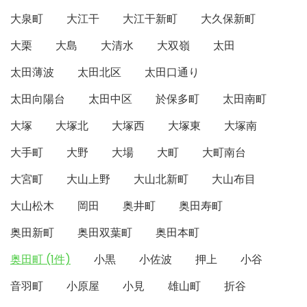
大泉町
大江干
大江干新町
大久保新町
大栗
大島
大清水
大双嶺
太田
太田薄波
太田北区
太田口通り
太田向陽台
太田中区
於保多町
太田南町
大塚
大塚北
大塚西
大塚東
大塚南
大手町
大野
大場
大町
大町南台
大宮町
大山上野
大山北新町
大山布目
大山松木
岡田
奥井町
奥田寿町
奥田新町
奥田双葉町
奥田本町
奥田町 (1件)
小黒
小佐波
押上
小谷
音羽町
小原屋
小見
雄山町
折谷