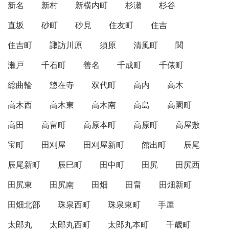
新名
新村
新横内町
杉瀬
杉谷
直坂
砂町
砂見
住友町
住吉
住吉町
諏訪川原
須原
清風町
関
瀬戸
千石町
善名
千成町
千俵町
総曲輪
惣在寺
双代町
高内
高木
高木西
高木東
高木南
高島
高園町
高田
高畠町
高原本町
高原町
高屋敷
宝町
田刈屋
田刈屋新町
館出町
辰尾
辰尾新町
辰巳町
田中町
田尻
田尻西
田尻東
田尻南
田畑
田畠
田畑新町
田畑北部
珠泉西町
珠泉東町
手屋
太郎丸
太郎丸西町
太郎丸本町
千歳町