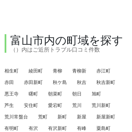
富山市内の町域を探す
（）内はご近所トラブル口コミ件数
相生町
綾田町
青柳
青柳新
赤江町
赤田
赤田新町
秋ケ島
秋吉
秋吉新町
悪王寺
曙町
朝菜町
朝日
旭町
芦生
安住町
愛宕町
荒川
荒川新町
荒川常盤台
荒町
新町
新屋
新屋新町
有明町
有沢
有沢新町
有峰
粟島町