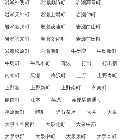
岩瀬神明町
岩瀬諏訪町
岩瀬高畠町
岩瀬天神町
岩瀬土場町
岩瀬仲町
岩瀬新川町
岩瀬萩浦町
岩瀬白山町
岩瀬福来町
岩瀬文化町
岩瀬前田町
岩瀬松原町
岩瀬港町
牛ケ増
牛島新町
牛島町
牛島本町
薄波
打出
打出新
内幸町
馬瀬
梅沢町
上野
上野寿町
上野新
上野新町
上野南町
永楽町
越前町
江本
荏原
荏原駅前通り
荏原新町
蛯町
追分茶屋
大井
大泉
大泉１区南部
大泉北町
大泉中部
大泉東部
大泉中町
大泉東町
大泉本町