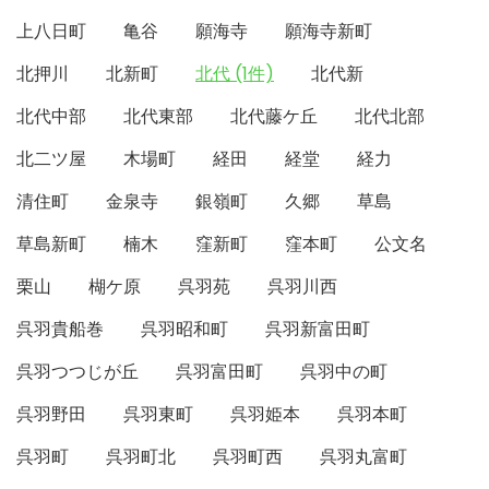
上八日町
亀谷
願海寺
願海寺新町
北押川
北新町
北代 (1件)
北代新
北代中部
北代東部
北代藤ケ丘
北代北部
北二ツ屋
木場町
経田
経堂
経力
清住町
金泉寺
銀嶺町
久郷
草島
草島新町
楠木
窪新町
窪本町
公文名
栗山
楜ケ原
呉羽苑
呉羽川西
呉羽貴船巻
呉羽昭和町
呉羽新富田町
呉羽つつじが丘
呉羽富田町
呉羽中の町
呉羽野田
呉羽東町
呉羽姫本
呉羽本町
呉羽町
呉羽町北
呉羽町西
呉羽丸富町