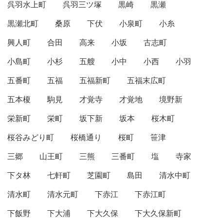
呉羽水上町
呉羽三ツ塚
黒崎
黒瀬
黒瀬北町
桑原
下伏
小泉町
小糸
興人町
合田
高来
小坂
古志町
小島町
小杉
五艘
小中
小西
小羽
五番町
五福
五福新町
五福末広町
五本榎
駒見
才覚寺
才覚地
境野新
栄新町
栄町
坂下新
坂本
桜木町
桜谷みどり町
桜橋通り
桜町
笹津
三郷
山王町
三熊
三番町
塩
寺家
下タ林
七軒町
芝園町
島田
清水中町
清水町
清水元町
下赤江
下赤江町
下飯野
下大浦
下大久保
下大久保新町