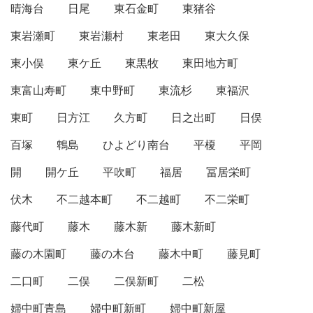
晴海台
日尾
東石金町
東猪谷
東岩瀬町
東岩瀬村
東老田
東大久保
東小俣
東ケ丘
東黒牧
東田地方町
東富山寿町
東中野町
東流杉
東福沢
東町
日方江
久方町
日之出町
日俣
百塚
鵯島
ひよどり南台
平榎
平岡
開
開ケ丘
平吹町
福居
冨居栄町
伏木
不二越本町
不二越町
不二栄町
藤代町
藤木
藤木新
藤木新町
藤の木園町
藤の木台
藤木中町
藤見町
二口町
二俣
二俣新町
二松
婦中町青島
婦中町新町
婦中町新屋