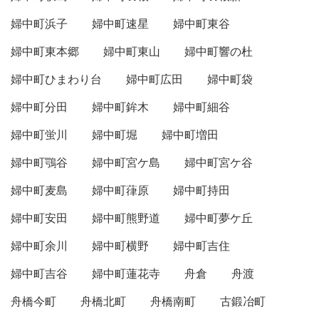
婦中町浜子
婦中町速星
婦中町東谷
婦中町東本郷
婦中町東山
婦中町響の杜
婦中町ひまわり台
婦中町広田
婦中町袋
婦中町分田
婦中町鉾木
婦中町細谷
婦中町蛍川
婦中町堀
婦中町増田
婦中町鶚谷
婦中町宮ケ島
婦中町宮ケ谷
婦中町麦島
婦中町葎原
婦中町持田
婦中町安田
婦中町熊野道
婦中町夢ケ丘
婦中町余川
婦中町横野
婦中町吉住
婦中町吉谷
婦中町蓮花寺
舟倉
舟渡
舟橋今町
舟橋北町
舟橋南町
古鍛冶町