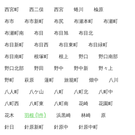
西宮町
西二俣
西宮
蜷川
楡原
布市
布市新町
布尻
布瀬本町
布瀬町
布瀬町南
布目
布目旭
布目北
布目新町
布目西
布目東町
布目緑町
布目南町
根塚町
根上
野口
野口南部
野口北部
野田
野中
野中新
野々上
野町
萩原
蓮町
旅籠町
畑中
八川
八人町
八ケ山
八町
八町北
八町中
八町西
八町東
八町南
花崎
花園町
花木
羽根 (1件)
浜黒崎
林崎
原
針日
針原新町
針原中
針原中町