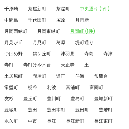
千原崎
茶屋新町
茶屋町
中央通り (1件)
中間島
千代田町
塚原
月岡新
月岡西緑町
月岡東緑町
月岡町 (1件)
月見が丘
月見町
葛原
堤町通り
つばめ野
鶴ケ丘町
津羽見
寺島
寺津
寺町
寺町けや木台
天正寺
土
土居原町
問屋町
道正
任海
常盤台
常盤町
栃谷
利波
富浦町
富岡町
友杉
豊丘町
豊川町
豊島町
豊城新町
豊城町
豊田
豊田本町
豊田町
豊若町
永久町
中市
長江
長江新町
長江東町