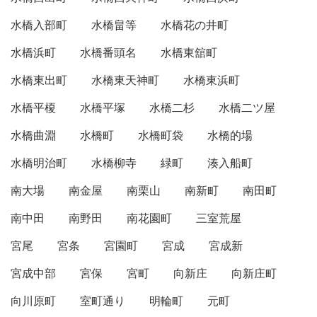
水橋入部町
水橋畠等
水橋花の井町
水橋浜町
水橋番頭名
水橋東舘町
水橋東出町
水橋東天神町
水橋東浜町
水橋平榎
水橋平塚
水橋二杉
水橋二ツ屋
水橋曲淵
水橋町
水橋町袋
水橋的場
水橋明治町
水橋柳寺
緑町
湊入船町
南大場
南金屋
南栗山
南新町
南田町
南中田
南野田
南花園町
三室荒屋
宮尾
宮条
宮園町
宮成
宮成新
宮成中部
宮保
宮町
向新庄
向新庄町
向川原町
室町通り
明輪町
元町