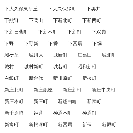
下大久保東ケ丘
下大久保緑町
下奥井
下熊野
下栗山
下新北町
下新西町
下新日曹町
下新本町
下新町
下双嶺
下野
下野新
下番
下冨居
下堀
城ケ丘
城川原
城新町
庄高田
城北町
城村
城村新町
城若町
昭和新町
白銀町
新金代
新川原町
新桜町
新庄北町
新庄銀座
新庄新町
新庄中央町
新庄本町
新庄町
新総曲輪
新園町
新千原崎
神通
神通本町
神通町
新富町
新根塚町
新冨居
新保
新堀町