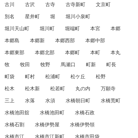
古川
古沢
古寺
古寺新町
文京町
別名
星井町
堀
堀川小泉町
堀川天山町
堀川町
堀端町
本宮
本郷
本郷島
本郷新
本郷西部
本郷中部
本郷東部
本郷北部
本郷町
本町
本丸
牧
牧田
牧野
馬瀬口
町新
町長
町袋
町村
松浦町
松ケ丘
松野
松木
松木新
松若町
丸の内
万願寺
三上
水落
水須
水橋朝日町
水橋荒町
水橋池田舘
水橋池田町
水橋石政
水橋石割
水橋伊勢屋
水橋伊勢領
水橋市江
水橋市江新町
水橋市田袋