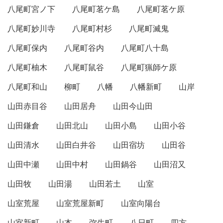
八尾町宮ノ下
八尾町茗ケ島
八尾町茗ケ原
八尾町妙川寺
八尾町村杉
八尾町滅鬼
八尾町保内
八尾町谷内
八尾町八十島
八尾町柚木
八尾町鼠谷
八尾町猟師ケ原
八尾町和山
柳町
八幡
八幡新町
山岸
山田赤目谷
山田居舟
山田今山田
山田鎌倉
山田北山
山田小島
山田小谷
山田清水
山田白井谷
山田宿坊
山田谷
山田中瀬
山田中村
山田鍋谷
山田沼又
山田牧
山田湯
山田若土
山室
山室荒屋
山室荒屋新町
山室向陽台
山室新町
山本
弥生町
八日町
四方