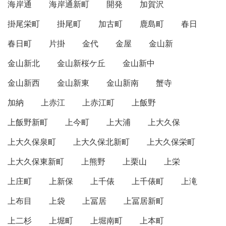
海岸通
海岸通新町
開発
加賀沢
掛尾栄町
掛尾町
加古町
鹿島町
春日
春日町
片掛
金代
金屋
金山新
金山新北
金山新桜ケ丘
金山新中
金山新西
金山新東
金山新南
蟹寺
加納
上赤江
上赤江町
上飯野
上飯野新町
上今町
上大浦
上大久保
上大久保泉町
上大久保北新町
上大久保栄町
上大久保東新町
上熊野
上栗山
上栄
上庄町
上新保
上千俵
上千俵町
上滝
上布目
上袋
上冨居
上冨居新町
上二杉
上堀町
上堀南町
上本町