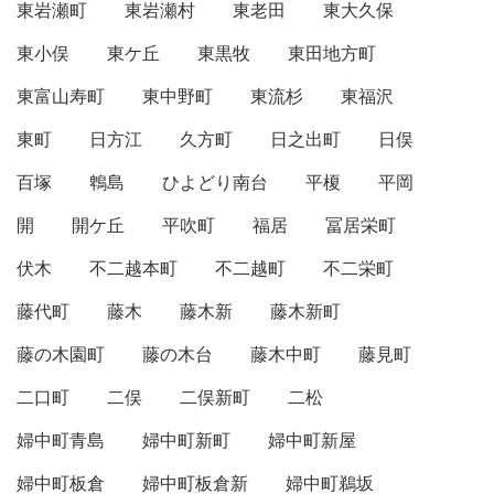
東岩瀬町
東岩瀬村
東老田
東大久保
東小俣
東ケ丘
東黒牧
東田地方町
東富山寿町
東中野町
東流杉
東福沢
東町
日方江
久方町
日之出町
日俣
百塚
鵯島
ひよどり南台
平榎
平岡
開
開ケ丘
平吹町
福居
冨居栄町
伏木
不二越本町
不二越町
不二栄町
藤代町
藤木
藤木新
藤木新町
藤の木園町
藤の木台
藤木中町
藤見町
二口町
二俣
二俣新町
二松
婦中町青島
婦中町新町
婦中町新屋
婦中町板倉
婦中町板倉新
婦中町鵜坂