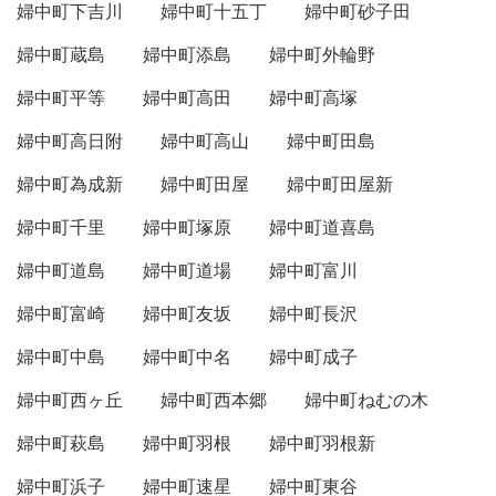
婦中町下吉川
婦中町十五丁
婦中町砂子田
婦中町蔵島
婦中町添島
婦中町外輪野
婦中町平等
婦中町高田
婦中町高塚
婦中町高日附
婦中町高山
婦中町田島
婦中町為成新
婦中町田屋
婦中町田屋新
婦中町千里
婦中町塚原
婦中町道喜島
婦中町道島
婦中町道場
婦中町富川
婦中町富崎
婦中町友坂
婦中町長沢
婦中町中島
婦中町中名
婦中町成子
婦中町西ヶ丘
婦中町西本郷
婦中町ねむの木
婦中町萩島
婦中町羽根
婦中町羽根新
婦中町浜子
婦中町速星
婦中町東谷