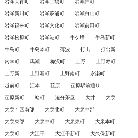
岩瀬天神町
岩瀬土場町
岩瀬仲町
岩瀬新川町
岩瀬萩浦町
岩瀬白山町
岩瀬福来町
岩瀬文化町
岩瀬前田町
岩瀬松原町
岩瀬港町
牛ケ増
牛島新町
牛島町
牛島本町
薄波
打出
打出新
内幸町
馬瀬
梅沢町
上野
上野寿町
上野新
上野新町
上野南町
永楽町
越前町
江本
荏原
荏原駅前通り
荏原新町
蛯町
追分茶屋
大井
大泉
大泉１区南部
大泉北町
大泉中部
大泉東部
大泉中町
大泉東町
大泉本町
大泉町
大江干
大江干新町
大久保新町