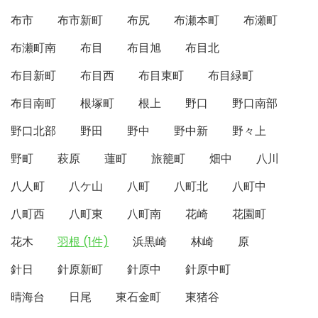
布市
布市新町
布尻
布瀬本町
布瀬町
布瀬町南
布目
布目旭
布目北
布目新町
布目西
布目東町
布目緑町
布目南町
根塚町
根上
野口
野口南部
野口北部
野田
野中
野中新
野々上
野町
萩原
蓮町
旅籠町
畑中
八川
八人町
八ケ山
八町
八町北
八町中
八町西
八町東
八町南
花崎
花園町
花木
羽根 (1件)
浜黒崎
林崎
原
針日
針原新町
針原中
針原中町
晴海台
日尾
東石金町
東猪谷