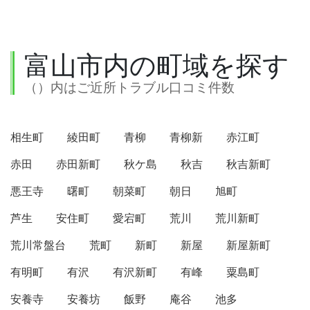
富山市内の町域を探す
（）内はご近所トラブル口コミ件数
相生町
綾田町
青柳
青柳新
赤江町
赤田
赤田新町
秋ケ島
秋吉
秋吉新町
悪王寺
曙町
朝菜町
朝日
旭町
芦生
安住町
愛宕町
荒川
荒川新町
荒川常盤台
荒町
新町
新屋
新屋新町
有明町
有沢
有沢新町
有峰
粟島町
安養寺
安養坊
飯野
庵谷
池多