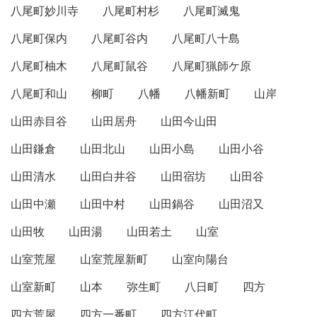
八尾町妙川寺
八尾町村杉
八尾町滅鬼
八尾町保内
八尾町谷内
八尾町八十島
八尾町柚木
八尾町鼠谷
八尾町猟師ケ原
八尾町和山
柳町
八幡
八幡新町
山岸
山田赤目谷
山田居舟
山田今山田
山田鎌倉
山田北山
山田小島
山田小谷
山田清水
山田白井谷
山田宿坊
山田谷
山田中瀬
山田中村
山田鍋谷
山田沼又
山田牧
山田湯
山田若土
山室
山室荒屋
山室荒屋新町
山室向陽台
山室新町
山本
弥生町
八日町
四方
四方荒屋
四方一番町
四方江代町