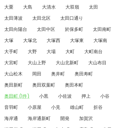
大栗
大島
大清水
大双嶺
太田
太田薄波
太田北区
太田口通り
太田向陽台
太田中区
於保多町
太田南町
大塚
大塚北
大塚西
大塚東
大塚南
大手町
大野
大場
大町
大町南台
大宮町
大山上野
大山北新町
大山布目
大山松木
岡田
奥井町
奥田寿町
奥田新町
奥田双葉町
奥田本町
奥田町 (1件)
小黒
小佐波
押上
小谷
音羽町
小原屋
小見
雄山町
折谷
海岸通
海岸通新町
開発
加賀沢