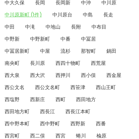
中大久保
長岡
長岡新
中沖
中川原
中川原新町 (1件)
中川原台
中島
長走
中田
中滝
中地山
長附
中布目
中野新
中野新町
中番
中冨居
中冨居新町
中屋
流杉
那智町
鍋田
南央町
長川原
西四十物町
西荒屋
西大泉
西大沢
西押川
西小俣
西金屋
西公文名
西公文名町
西笹津
西山王町
西塩野
西新庄
西町
西田地方
西田地方町
西長江
西長江本町
西中野本町
西中野町
西野新
西番
西宮町
西二俣
西宮
蜷川
楡原