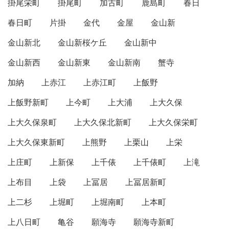
掛尾栄町
掛尾町
加古町
鹿島町
春日
春日町
片掛
金代
金屋
金山新
金山新北
金山新桜ケ丘
金山新中
金山新西
金山新東
金山新南
蟹寺
加納
上赤江
上赤江町
上飯野
上飯野新町
上今町
上大浦
上大久保
上大久保泉町
上大久保北新町
上大久保栄町
上大久保東新町
上熊野
上栗山
上栄
上庄町
上新保
上千俵
上千俵町
上滝
上布目
上袋
上冨居
上冨居新町
上二杉
上堀町
上堀南町
上本町
上八日町
亀谷
願海寺
願海寺新町