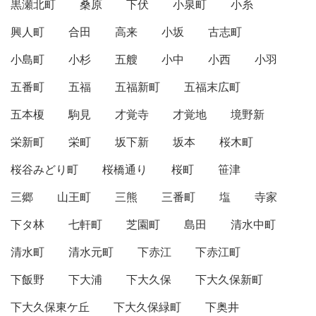
黒瀬北町
桑原
下伏
小泉町
小糸
興人町
合田
高来
小坂
古志町
小島町
小杉
五艘
小中
小西
小羽
五番町
五福
五福新町
五福末広町
五本榎
駒見
才覚寺
才覚地
境野新
栄新町
栄町
坂下新
坂本
桜木町
桜谷みどり町
桜橋通り
桜町
笹津
三郷
山王町
三熊
三番町
塩
寺家
下タ林
七軒町
芝園町
島田
清水中町
清水町
清水元町
下赤江
下赤江町
下飯野
下大浦
下大久保
下大久保新町
下大久保東ケ丘
下大久保緑町
下奥井