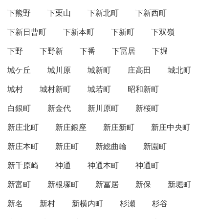
下熊野
下栗山
下新北町
下新西町
下新日曹町
下新本町
下新町
下双嶺
下野
下野新
下番
下冨居
下堀
城ケ丘
城川原
城新町
庄高田
城北町
城村
城村新町
城若町
昭和新町
白銀町
新金代
新川原町
新桜町
新庄北町
新庄銀座
新庄新町
新庄中央町
新庄本町
新庄町
新総曲輪
新園町
新千原崎
神通
神通本町
神通町
新富町
新根塚町
新冨居
新保
新堀町
新名
新村
新横内町
杉瀬
杉谷