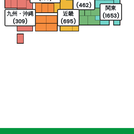
(462)
関東
九州・沖縄
近畿
(1653)
(309)
(695)