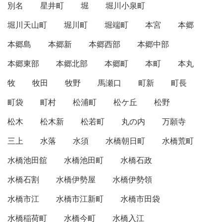
別名
星井町
堀
堀川小泉町
堀川天山町
堀川町
堀端町
本宮
本郷
本郷島
本郷新
本郷西部
本郷中部
本郷東部
本郷北部
本郷町
本町
本丸
牧
牧田
牧野
馬瀬口
町新
町長
町袋
町村
松浦町
松ケ丘
松野
松木
松木新
松若町
丸の内
万願寺
三上
水落
水須
水橋朝日町
水橋荒町
水橋池田舘
水橋池田町
水橋石政
水橋石割
水橋伊勢屋
水橋伊勢領
水橋市江
水橋市江新町
水橋市田袋
水橋稲荷町
水橋今町
水橋入江