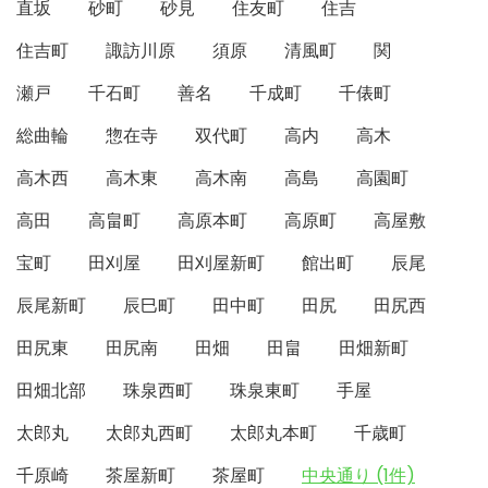
直坂
砂町
砂見
住友町
住吉
住吉町
諏訪川原
須原
清風町
関
瀬戸
千石町
善名
千成町
千俵町
総曲輪
惣在寺
双代町
高内
高木
高木西
高木東
高木南
高島
高園町
高田
高畠町
高原本町
高原町
高屋敷
宝町
田刈屋
田刈屋新町
館出町
辰尾
辰尾新町
辰巳町
田中町
田尻
田尻西
田尻東
田尻南
田畑
田畠
田畑新町
田畑北部
珠泉西町
珠泉東町
手屋
太郎丸
太郎丸西町
太郎丸本町
千歳町
千原崎
茶屋新町
茶屋町
中央通り (1件)