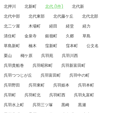
北押川
北新町
北代 (1件)
北代新
北代中部
北代東部
北代藤ケ丘
北代北部
北二ツ屋
木場町
経田
経堂
経力
清住町
金泉寺
銀嶺町
久郷
草島
草島新町
楠木
窪新町
窪本町
公文名
栗山
楜ケ原
呉羽苑
呉羽川西
呉羽貴船巻
呉羽昭和町
呉羽新富田町
呉羽つつじが丘
呉羽富田町
呉羽中の町
呉羽野田
呉羽東町
呉羽姫本
呉羽本町
呉羽町
呉羽町北
呉羽町西
呉羽丸富町
呉羽水上町
呉羽三ツ塚
黒崎
黒瀬