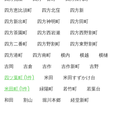
四方恵比須町
四方北窪
四方新
四方新出町
四方神明町
四方田町
四方茶園町
四方西岩瀬
四方西野割町
四方二番町
四方野割町
四方東野割町
四方港町
四方南町
横内
横越
横樋
吉岡
吉倉
吉作
吉作新町
吉野
四ツ葉町 (1件)
米田
米田すずかけ台
米田町 (1件)
緑陽町
若竹町
若葉台
和田
割山
堀川本郷
経堂新町