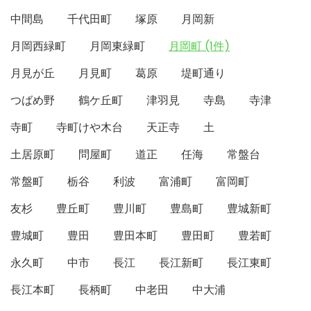
中間島
千代田町
塚原
月岡新
月岡西緑町
月岡東緑町
月岡町 (1件)
月見が丘
月見町
葛原
堤町通り
つばめ野
鶴ケ丘町
津羽見
寺島
寺津
寺町
寺町けや木台
天正寺
土
土居原町
問屋町
道正
任海
常盤台
常盤町
栃谷
利波
富浦町
富岡町
友杉
豊丘町
豊川町
豊島町
豊城新町
豊城町
豊田
豊田本町
豊田町
豊若町
永久町
中市
長江
長江新町
長江東町
長江本町
長柄町
中老田
中大浦