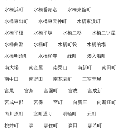
水橋浜町
水橋番頭名
水橋東舘町
水橋東出町
水橋東天神町
水橋東浜町
水橋平榎
水橋平塚
水橋二杉
水橋二ツ屋
水橋曲淵
水橋町
水橋町袋
水橋的場
水橋明治町
水橋柳寺
緑町
湊入船町
南大場
南金屋
南栗山
南新町
南田町
南中田
南野田
南花園町
三室荒屋
宮尾
宮条
宮園町
宮成
宮成新
宮成中部
宮保
宮町
向新庄
向新庄町
向川原町
室町通り
明輪町
元町
桃井町
森
森住町
森田
森若町