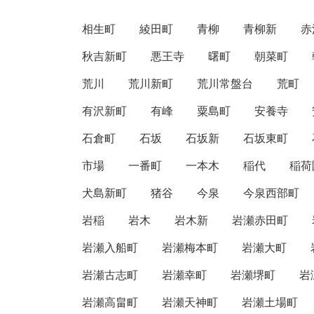
相生町
綾田町
青柳
青柳新
赤
秋吉新町
悪王寺
曙町
朝菜町
荒川
荒川新町
荒川常盤台
荒町
有沢新町
有峰
粟島町
安養寺
石倉町
石坂
石坂新
石坂東町
市場
一番町
一本木
稲代
稲荷
犬島新町
猪谷
今泉
今泉西部町
岩稲
岩木
岩木新
岩瀬赤田町
岩瀬入船町
岩瀬梅本町
岩瀬大町
岩瀬古志町
岩瀬幸町
岩瀬堺町
岩
岩瀬高畠町
岩瀬天神町
岩瀬土場町