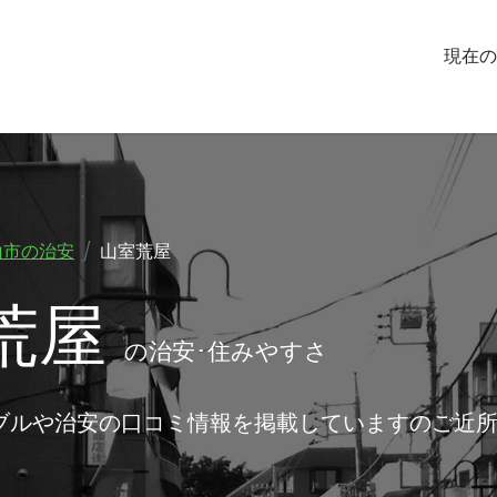
現在の
山市の治安
山室荒屋
荒屋
の治安･住みやすさ
ブルや治安の口コミ情報を掲載していますのご近