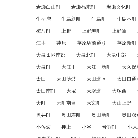
岩瀬白山町
岩瀬福来町
岩瀬文化町
牛ケ増
牛島新町
牛島町
牛島本町
梅沢町
上野
上野寿町
上野新
江本
荏原
荏原駅前通り
荏原新町
大泉１区南部
大泉北町
大泉中部
大泉町
大江干
大江干新町
大久保
太田
太田薄波
太田北区
太田口通
太田南町
大塚
大塚北
大塚西
大町
大町南台
大宮町
大山上野
奥井町
奥田寿町
奥田新町
奥田双
小佐波
押上
小谷
音羽町
小原