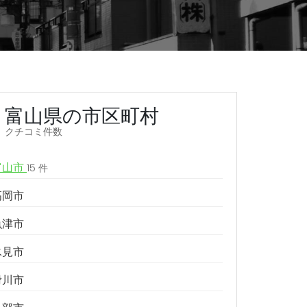
富山県の市区町村
クチコミ件数
富山市
15 件
高岡市
魚津市
氷見市
滑川市