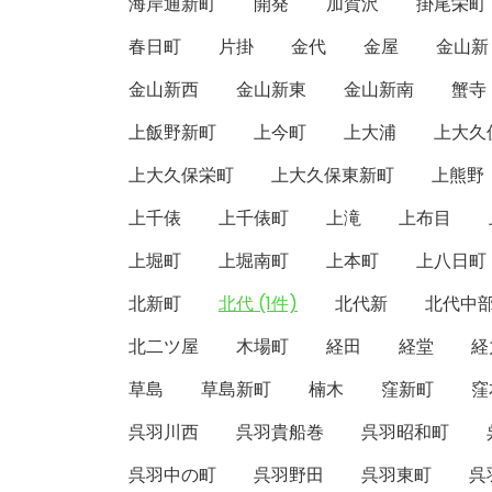
海岸通新町
開発
加賀沢
掛尾栄町
春日町
片掛
金代
金屋
金山新
金山新西
金山新東
金山新南
蟹寺
上飯野新町
上今町
上大浦
上大久
上大久保栄町
上大久保東新町
上熊野
上千俵
上千俵町
上滝
上布目
上堀町
上堀南町
上本町
上八日町
北新町
北代 (1件)
北代新
北代中
北二ツ屋
木場町
経田
経堂
経
草島
草島新町
楠木
窪新町
窪
呉羽川西
呉羽貴船巻
呉羽昭和町
呉羽中の町
呉羽野田
呉羽東町
呉