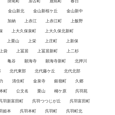
掛尾町
加古町
鹿島町
春日
金山新北
金山新桜ケ丘
金山新中
加納
上赤江
上赤江町
上飯野
保
上大久保泉町
上大久保北新町
上栗山
上栄
上庄町
上新保
上袋
上冨居
上冨居新町
上二杉
亀谷
願海寺
願海寺新町
北押川
部
北代東部
北代藤ケ丘
北代北部
力
清住町
金泉寺
銀嶺町
久郷
本町
公文名
栗山
楜ケ原
呉羽苑
呉羽新富田町
呉羽つつじが丘
呉羽富田町
羽姫本
呉羽本町
呉羽町
呉羽町北