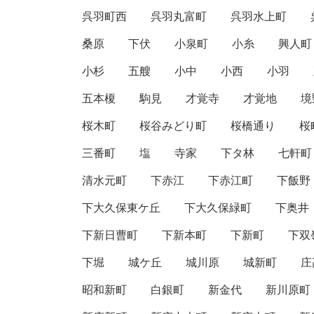
呉羽町西
呉羽丸富町
呉羽水上町
桑原
下伏
小泉町
小糸
興人町
小杉
五艘
小中
小西
小羽
五本榎
駒見
才覚寺
才覚地
境
桜木町
桜谷みどり町
桜橋通り
桜
三番町
塩
寺家
下タ林
七軒町
清水元町
下赤江
下赤江町
下飯野
下大久保東ケ丘
下大久保緑町
下奥井
下新日曹町
下新本町
下新町
下双
下堀
城ケ丘
城川原
城新町
庄
昭和新町
白銀町
新金代
新川原町