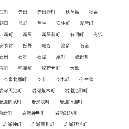
江町
赤田
赤田新町
秋ケ島
秋吉
朝日
旭町
芦生
安住町
愛宕町
新町
新屋
新屋新町
有明町
有沢
安養坊
飯野
庵谷
池多
石金
石田
石渕
石屋
泉町
磯部町
園町
稲荷町
稲荷元町
犬島
今泉北部町
今市
今木町
今生津
岩瀬天池町
岩瀬荒木町
岩瀬池田町
岩瀬御蔵町
岩瀬表町
岩瀬祇園町
瀬新町
岩瀬神明町
岩瀬諏訪町
岩瀬仲町
岩瀬新川町
岩瀬萩浦町