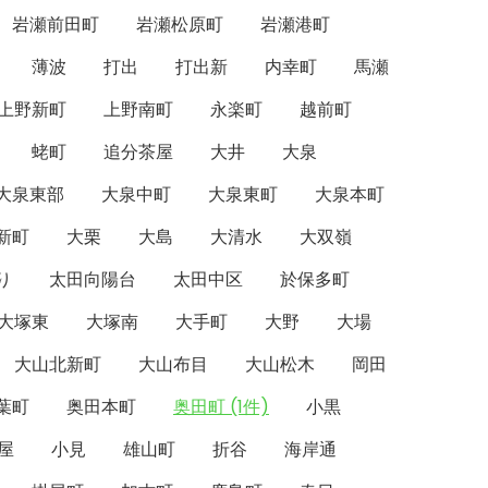
岩瀬前田町
岩瀬松原町
岩瀬港町
薄波
打出
打出新
内幸町
馬瀬
上野新町
上野南町
永楽町
越前町
蛯町
追分茶屋
大井
大泉
大泉東部
大泉中町
大泉東町
大泉本町
新町
大栗
大島
大清水
大双嶺
り
太田向陽台
太田中区
於保多町
大塚東
大塚南
大手町
大野
大場
大山北新町
大山布目
大山松木
岡田
葉町
奥田本町
奥田町 (1件)
小黒
屋
小見
雄山町
折谷
海岸通