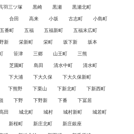
呉羽三ツ塚
黒崎
黒瀬
黒瀬北町
合田
高来
小坂
古志町
小島町
五番町
五福
五福新町
五福末広町
野新
栄新町
栄町
坂下新
坂本
町
笹津
三郷
山王町
三熊
芝園町
島田
清水中町
清水町
下大浦
下大久保
下大久保新町
下熊野
下栗山
下新北町
下新西町
嶺
下野
下野新
下番
下冨居
高田
城北町
城村
城村新町
城若町
新桜町
新庄北町
新庄銀座